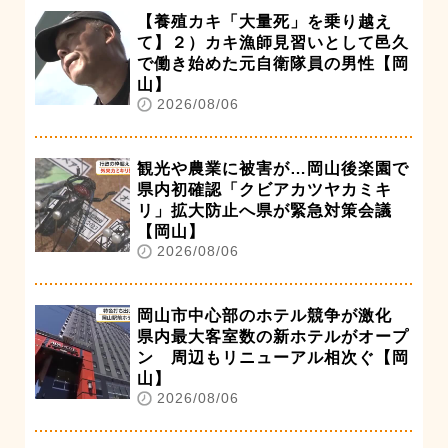
【養殖カキ「大量死」を乗り越え
て】２）カキ漁師見習いとして邑久
で働き始めた元自衛隊員の男性【岡
山】
2026/08/06
観光や農業に被害が…岡山後楽園で
県内初確認「クビアカツヤカミキ
リ」拡大防止へ県が緊急対策会議
【岡山】
2026/08/06
岡山市中心部のホテル競争が激化
県内最大客室数の新ホテルがオープ
ン 周辺もリニューアル相次ぐ【岡
山】
2026/08/06