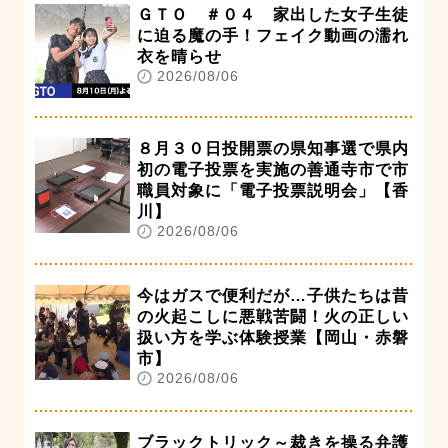
ＧＴＯ ＃０４ 家出した女子生徒
に迫る魔の手！フェイク動画の濡れ
衣を晴らせ
2026/08/06
８月３０日投開票の県知事選で県内
初の電子投票を実施の善通寺市で市
職員対象に「電子投票説明会」【香
川】
2026/08/06
今はガスで便利だが…子供たちは昔
の火起こしに悪戦苦闘！火の正しい
扱い方を学ぶ体験授業【岡山・赤磐
市】
2026/08/06
ブラックトリック～裁きを操る弁護