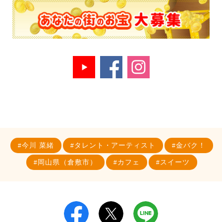
今川 菜緒
タレント・アーティスト
金バク！
岡山県（倉敷市）
カフェ
スイーツ