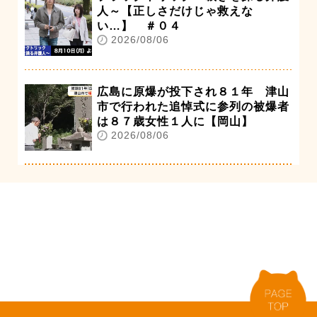
人～【正しさだけじゃ救えな
い…】 ＃０４
2026/08/06
広島に原爆が投下され８１年 津山
市で行われた追悼式に参列の被爆者
は８７歳女性１人に【岡山】
2026/08/06