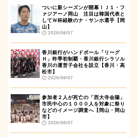
ついに新シーズンが開幕！Ｊ１・フ
ァジアーノ岡山 注目は韓国代表と
してＷ杯経験のナ・サンホ選手【岡
山】
2026/08/07
香川銀行がハンドボール「リーグ
Ｈ」昨季初制覇・香川銀行シラソル
香川の運営子会社を設立【香川・高
松市】
2026/08/07
参加者２人が死亡の「西大寺会陽」
市民中心の１０００人を対象に祭り
などのイメージ調査へ【岡山・岡山
市】
2026/08/07