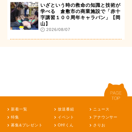
いざという時の救命の知識と技術が
学べる 倉敷市の商業施設で「赤十
字講習１００周年キャラバン」【岡
山】
2026/08/07
新着一覧
放送番組
ニュース
特集
イベント
アナウンサー
募集&プレゼント
OH!くん
さりお