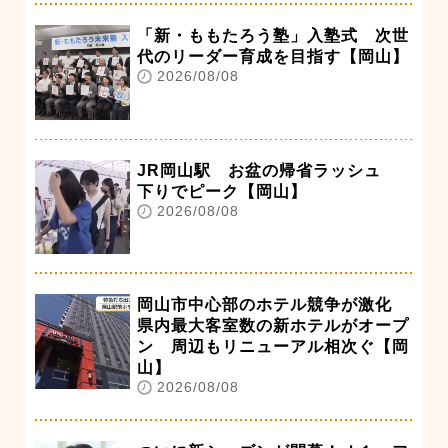
「新・ももたろう塾」入塾式 次世
代のリーダー育成を目指す【岡山】
2026/08/08
JR岡山駅 お盆の帰省ラッシュ
下りでピーク【岡山】
2026/08/08
岡山市中心部のホテル競争が激化
県内最大客室数の新ホテルがオープ
ン 周辺もリニューアル相次ぐ【岡
山】
2026/08/08