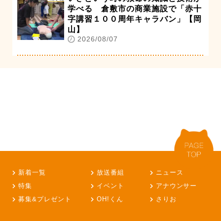
学べる 倉敷市の商業施設で「赤十
字講習１００周年キャラバン」【岡
山】
2026/08/07
新着一覧
放送番組
ニュース
特集
イベント
アナウンサー
募集&プレゼント
OH!くん
さりお