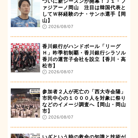
ついに新シーズンが開幕！Ｊ１・フ
ァジアーノ岡山 注目は韓国代表と
してＷ杯経験のナ・サンホ選手【岡
山】
2026/08/07
香川銀行がハンドボール「リーグ
Ｈ」昨季初制覇・香川銀行シラソル
香川の運営子会社を設立【香川・高
松市】
2026/08/07
参加者２人が死亡の「西大寺会陽」
市民中心の１０００人を対象に祭り
などのイメージ調査へ【岡山・岡山
市】
2026/08/07
いざという時の救命の知識と技術が