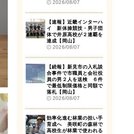
2026/08/07
【速報】近畿インターハ
イ 新体操競技・男子団
体で井原高校が２連覇を
達成【岡山】
2026/08/07
【続報】新見市の入札談
合事件で市職員と会社役
員の男２人を送検 ６件
で最低制限価格と同額で
落札【岡山】
2026/08/07
効率化進む林業の担い手
育成へ 美咲町の森林で
高校生が林業で使われる