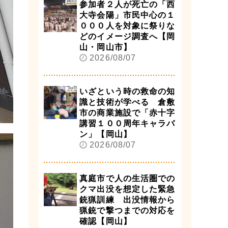
参加者２人が死亡の「西
大寺会陽」市民中心の１
０００人を対象に祭りな
どのイメージ調査へ【岡
山・岡山市】
2026/08/07
いざという時の救命の知
識と技術が学べる 倉敷
市の商業施設で「赤十字
講習１００周年キャラバ
ン」【岡山】
2026/08/07
真庭市で人の生活圏での
クマ出没を想定した緊急
銃猟訓練 出没情報から
猟銃で撃つまでの対応を
確認【岡山】