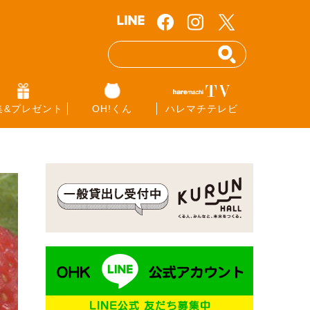
集&プレゼント
OH!くん
ハレマチテレビ