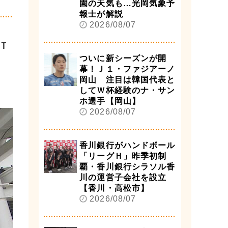
園の天気も…光岡気象予
報士が解説
2026/08/07
Ｔ
ついに新シーズンが開
幕！Ｊ１・ファジアーノ
岡山 注目は韓国代表と
してＷ杯経験のナ・サン
ホ選手【岡山】
2026/08/07
香川銀行がハンドボール
「リーグＨ」昨季初制
覇・香川銀行シラソル香
川の運営子会社を設立
【香川・高松市】
2026/08/07