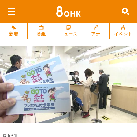
新着
番組
ニュース
アナ
イベント
岡山放送