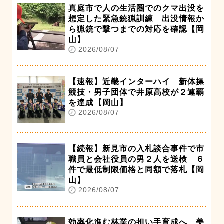
真庭市で人の生活圏でのクマ出没を
想定した緊急銃猟訓練 出没情報か
ら猟銃で撃つまでの対応を確認【岡
山】
2026/08/07
【速報】近畿インターハイ 新体操
競技・男子団体で井原高校が２連覇
を達成【岡山】
2026/08/07
【続報】新見市の入札談合事件で市
職員と会社役員の男２人を送検 ６
件で最低制限価格と同額で落札【岡
山】
2026/08/07
効率化進む林業の担い手育成へ 美