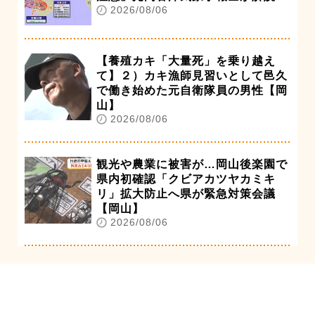
2026/08/06
【養殖カキ「大量死」を乗り越え
て】２）カキ漁師見習いとして邑久
で働き始めた元自衛隊員の男性【岡
山】
2026/08/06
観光や農業に被害が…岡山後楽園で
県内初確認「クビアカツヤカミキ
リ」拡大防止へ県が緊急対策会議
【岡山】
2026/08/06