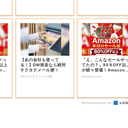
やっ
【あの会社も使って
「え、こんなセールや
F以上
る！】DM発送なら絶対
てたの？」80％OFF以
nの
チクタクメール便！
が続々登場！Amazon
本気が...
AD(チクタクメール便)
AD(Amazon)
Recommended by