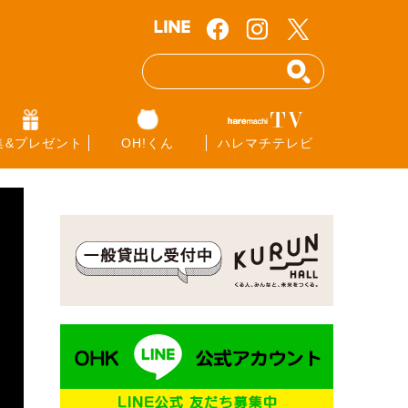
集&プレゼント
OH!くん
ハレマチテレビ