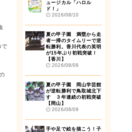
ュージカル「ハロル
ド！」
2026/08/10
強
夏の甲子園 満塁から走
者一掃のタイムリーで逆
ので
転勝利。香川代表の英明
が15年ぶり初戦突破！
【香川】
2026/08/09
の
夏の甲子園 岡山学芸館
が逆転勝利で鳥取城北下
す ３年連続の初戦突破
【岡山】
2026/08/09
手や足で絵を描こう！子