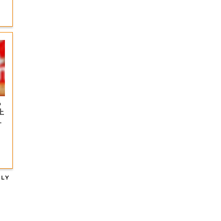
っ
上
の