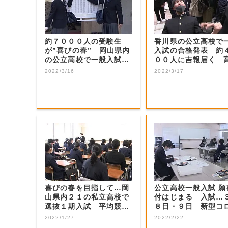
約７０００人の受験生
香川県の公立高校で
が”喜びの春” 岡山県内
入試の合格発表 約
の公立高校で一般入試の
００人に吉報届く 
合格発表【岡山...
高校でも”喜び...
2022/3/16
2022/3/17
喜びの春を目指して…岡
公立高校一般入試 願
山県内２１の私立高校で
付はじまる 入試…
選抜１期入試 平均競争
８日・９日 新型コ
倍率⇒５．１９...
対策として追...
2022/1/27
2022/2/22