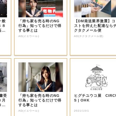
一般
「持ち家を売る時のNG
【DM発送業界激震】コ
４８
行為」知ってるだけで得
ストを抑えた配達なら
高松
する事とは
クタクメール便
AD(イエウール)
AD(チクタクメール便)
書受
「持ち家を売る時のNG
ヒグチユウコ展 CIRC
３月
行為」知ってるだけで得
S | OHK
ロナ
する事とは
AD(イエウール)
2021/10/1