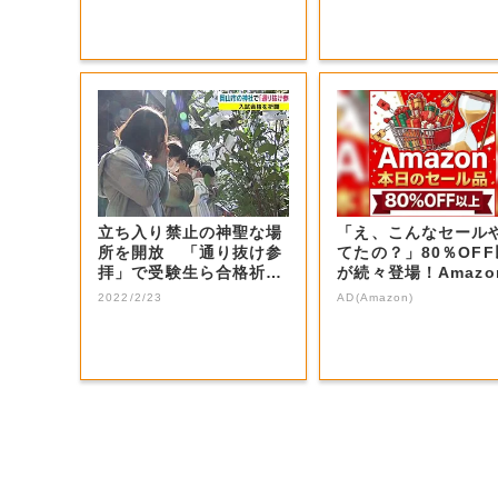
立ち入り禁止の神聖な場
「え、こんなセール
所を開放 「通り抜け参
てたの？」80％OF
拝」で受験生ら合格祈
が続々登場！Amazo
願 宗忠神社 【...
本気が...
2022/2/23
AD(Amazon)