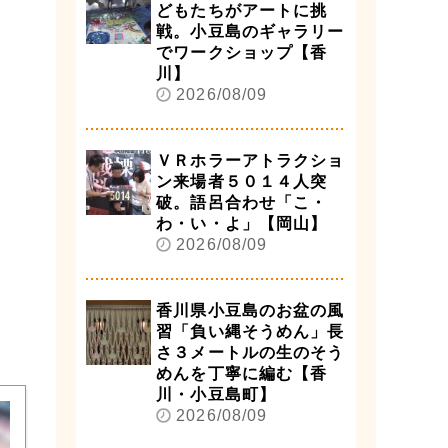
どもたちがアートに挑
戦。小豆島のギャラリー
でワークショップ【香
川】
2026/08/09
ＶＲホラーアトラクショ
ン来場者５０１４人突
破。語呂合わせ「こ・
わ・い・よ」【岡山】
2026/08/09
香川県小豆島のお盆の風
習「負い縄そうめん」長
さ３メートルの生のそう
めんを丁寧に編む【香
川・小豆島町】
2026/08/09