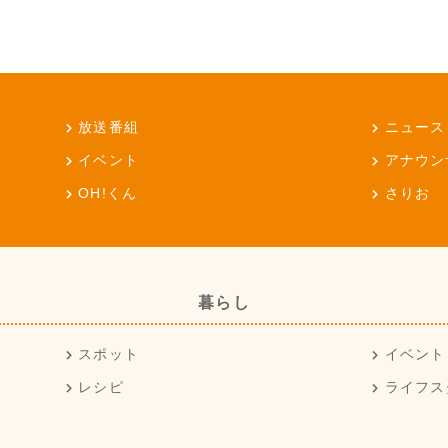
放送番組
ニュース
イベント
アナウン
OH!くん
さりお
暮らし
スポット
イベント
レシピ
ライフス