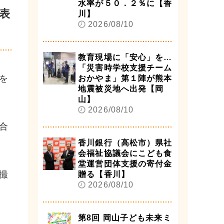
水率が５０．２％に【香
表
川】
2026/08/10
教育現場に「安心」を…
「災害時学校支援チーム
を
おかやま」第１陣が熊本
地震被災地へ出発【岡
山】
2026/08/10
合
香川銀行（高松市）県社
会福祉協議会にこども食
堂運営団体支援の寄付金
撮
贈る【香川】
2026/08/10
第8回 岡山子ども未来ミ