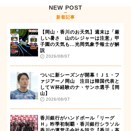
NEW POST
新着記事
【岡山・香川のお天気】週末は「厳
しい暑さ 山のレジャーは注意」甲
子園の天気も…光岡気象予報士が解
説
2026/08/07
ついに新シーズンが開幕！Ｊ１・フ
ァジアーノ岡山 注目は韓国代表と
してＷ杯経験のナ・サンホ選手【岡
山】
2026/08/07
香川銀行がハンドボール「リーグ
Ｈ」昨季初制覇・香川銀行シラソル
香川の運営子会社を設立【香川・高