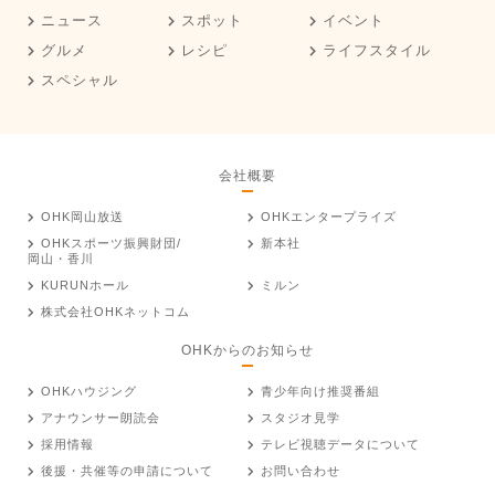
ニュース
スポット
イベント
グルメ
レシピ
ライフスタイル
スペシャル
会社概要
OHK岡山放送
OHKエンタープライズ
OHKスポーツ振興財団/
新本社
岡山・香川
KURUNホール
ミルン
株式会社OHKネットコム
OHKからのお知らせ
OHKハウジング
青少年向け推奨番組
アナウンサー朗読会
スタジオ見学
採用情報
テレビ視聴データについて
後援・共催等の申請について
お問い合わせ