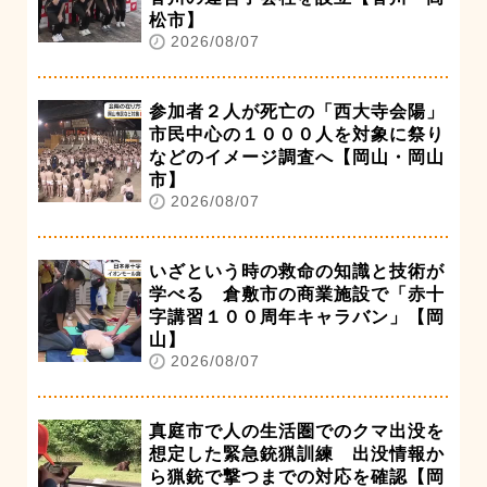
松市】
2026/08/07
参加者２人が死亡の「西大寺会陽」
市民中心の１０００人を対象に祭り
などのイメージ調査へ【岡山・岡山
市】
2026/08/07
いざという時の救命の知識と技術が
学べる 倉敷市の商業施設で「赤十
字講習１００周年キャラバン」【岡
山】
2026/08/07
真庭市で人の生活圏でのクマ出没を
想定した緊急銃猟訓練 出没情報か
ら猟銃で撃つまでの対応を確認【岡