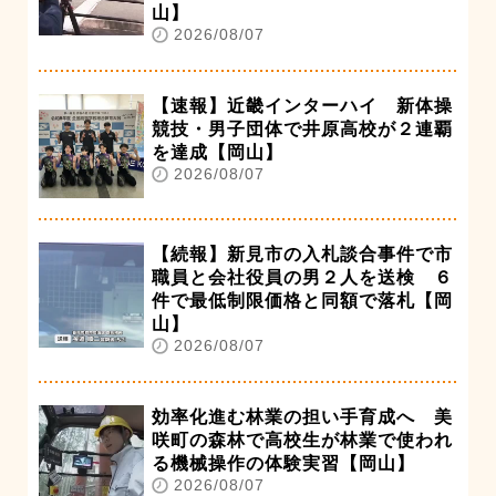
山】
2026/08/07
【速報】近畿インターハイ 新体操
競技・男子団体で井原高校が２連覇
を達成【岡山】
2026/08/07
【続報】新見市の入札談合事件で市
職員と会社役員の男２人を送検 ６
件で最低制限価格と同額で落札【岡
山】
2026/08/07
効率化進む林業の担い手育成へ 美
咲町の森林で高校生が林業で使われ
る機械操作の体験実習【岡山】
2026/08/07