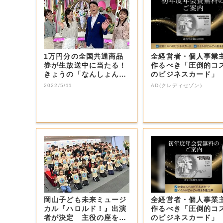
1万円分の全国共通商品
全経営者・個人事業
券が生放送中に当たる！
作るべき「圧倒的コ
きょうの「なんしょん？
のビジネスカード」
生電話クイズ」...
2022/5/11
AD(クレディセゾン)
岡山子ども未来ミュージ
全経営者・個人事業
カル『ハロルド！』出演
作るべき「圧倒的コ
者が決定 主役の座を射
のビジネスカード」