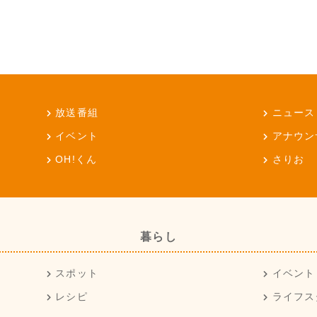
放送番組
ニュース
イベント
アナウン
OH!くん
さりお
暮らし
スポット
イベント
レシピ
ライフス