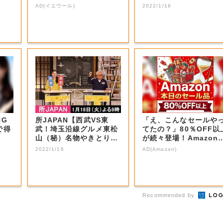
【岡山・岡山...
AD(イエウール)
2022/1/16
NG
所JAPAN【西武VS東
「え、こんなセールや
で得
武！埼玉沿線グルメ東松
てたの？」80％OFF以
山（秘）名物やきとり＆
が続々登場！Amazon
秩父ホルモン...
本気が...
2022/1/16
AD(Amazon)
Recommended by