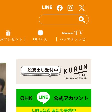
集&プレゼント
OH!くん
ハレマチテレビ