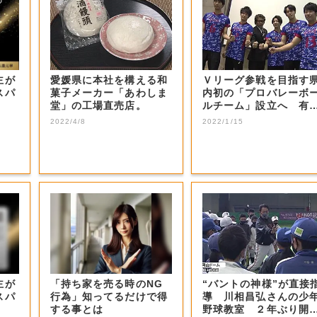
主が
愛媛県に本社を構える和
Ｖリーグ参戦を目指す
スパ
菓子メーカー「あわしま
内初の「プロバレーボ
堂」の工場直売店。
ルチーム」設立へ 有
選手などの受け...
2022/4/8
2022/1/15
主が
「持ち家を売る時のNG
“バントの神様”が直接
スパ
行為」知ってるだけで得
導 川相昌弘さんの少
する事とは
野球教室 ２年ぶり開