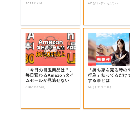
止めた感想は…...
2022/1/16
AD(クレディセゾン)
「今日の目玉商品は？」
「持ち家を売る時の
毎日変わるAmazonタイ
行為」知ってるだけ
ムセールが見逃せない
する事とは
AD(Amazon)
AD(イエウール)