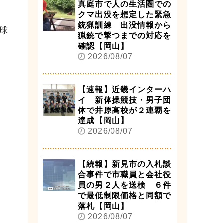
真庭市で人の生活圏での
クマ出没を想定した緊急
銃猟訓練 出没情報から
球
猟銃で撃つまでの対応を
確認【岡山】
2026/08/07
【速報】近畿インターハ
イ 新体操競技・男子団
体で井原高校が２連覇を
達成【岡山】
2026/08/07
【続報】新見市の入札談
合事件で市職員と会社役
員の男２人を送検 ６件
で最低制限価格と同額で
落札【岡山】
2026/08/07