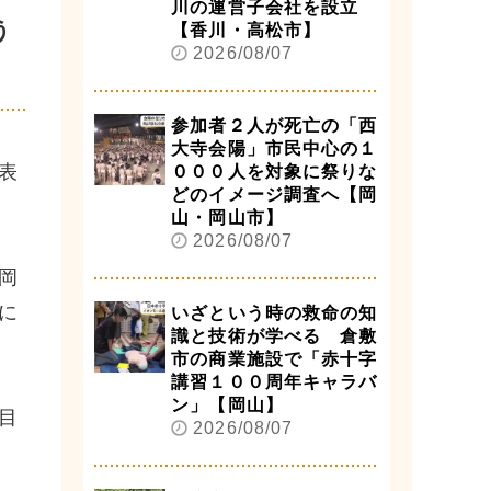
川の運営子会社を設立
う
【香川・高松市】
2026/08/07
参加者２人が死亡の「西
大寺会陽」市民中心の１
表
０００人を対象に祭りな
どのイメージ調査へ【岡
山・岡山市】
2026/08/07
岡
に
いざという時の救命の知
識と技術が学べる 倉敷
市の商業施設で「赤十字
講習１００周年キャラバ
ン」【岡山】
目
2026/08/07