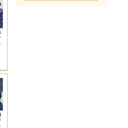
県
ー
望
指
年
催