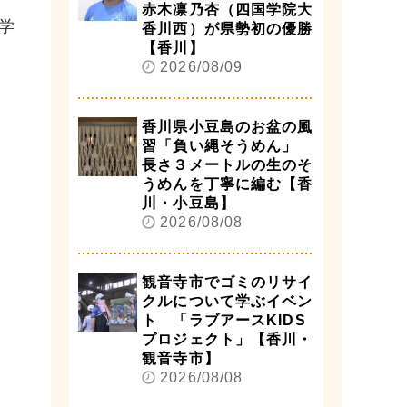
赤木凛乃杏（四国学院大
学
香川西）が県勢初の優勝
【香川】
2026/08/09
香川県小豆島のお盆の風
習「負い縄そうめん」
長さ３メートルの生のそ
うめんを丁寧に編む【香
川・小豆島】
2026/08/08
観音寺市でゴミのリサイ
クルについて学ぶイベン
ト 「ラブアースKIDS
プロジェクト」【香川・
観音寺市】
2026/08/08