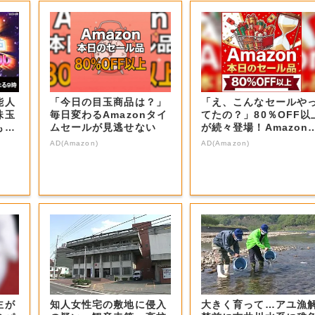
能人
「今日の目玉商品は？」
「え、こんなセールや
珠玉
毎日変わるAmazonタイ
てたの？」80％OFF以
もの
ムセールが見逃せない
が続々登場！Amazon
本気が...
AD(Amazon)
AD(Amazon)
主が
知人女性宅の敷地に侵入
大きく育って…アユ漁