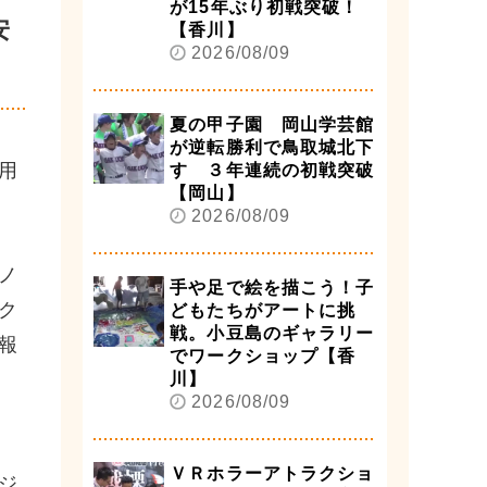
が15年ぶり初戦突破！
安
【香川】
2026/08/09
夏の甲子園 岡山学芸館
が逆転勝利で鳥取城北下
用
す ３年連続の初戦突破
【岡山】
2026/08/09
ノ
手や足で絵を描こう！子
ク
どもたちがアートに挑
戦。小豆島のギャラリー
報
でワークショップ【香
川】
2026/08/09
ＶＲホラーアトラクショ
ジ