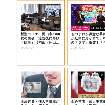
新型コロナ 岡山市の60
ものまねが得意な芸
代の患者…退院後に再び
が紅白に分かれて、
「陽性」【岡山・岡山
のネタで大激突！『
市】
まね紅白』でし...
2020/4/29
2020/4/30
全経営者・個人事業主が
全経営者・個人事業