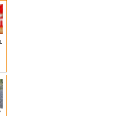
っ
上
の
解