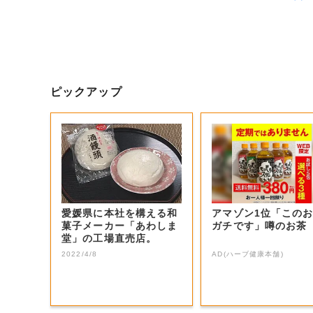
ピックアップ
愛媛県に本社を構える和
アマゾン1位「この
菓子メーカー「あわしま
ガチです」噂のお茶
堂」の工場直売店。
2022/4/8
AD(ハーブ健康本舗)