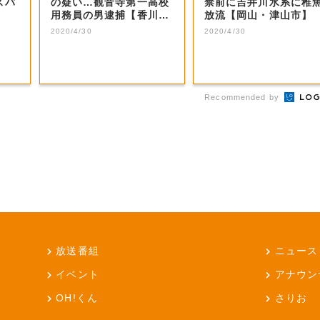
スパ
の疑い…観音寺第一高校
禁前に吉井川水系に稚
用務員の男逮捕【香川・
放流【岡山・津山市】
観音寺市】
2020/4/30
2020/4/30
Recommended by
放送番組
ニュース
イベント
アナウン
OH!くん
さりお