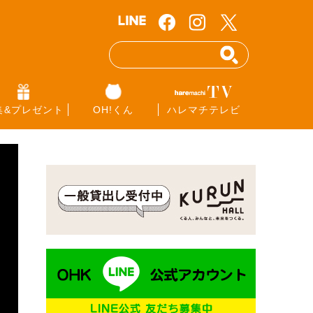
集&プレゼント
OH!くん
ハレマチテレビ