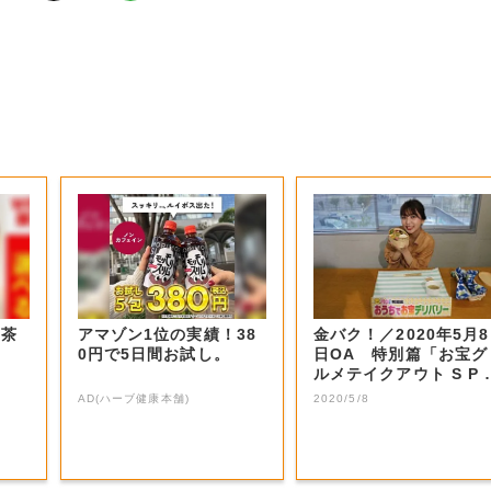
お茶
アマゾン1位の実績！38
金バク！／2020年5月8
0円で5日間お試し。
日OA 特別篇「お宝グ
ルメテイクアウト S P 
二弾...
AD(ハーブ健康本舗)
2020/5/8