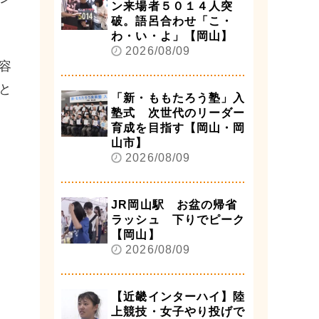
ン来場者５０１４人突
破。語呂合わせ「こ・
わ・い・よ」【岡山】
2026/08/09
容
と
「新・ももたろう塾」入
塾式 次世代のリーダー
育成を目指す【岡山・岡
山市】
2026/08/09
JR岡山駅 お盆の帰省
ラッシュ 下りでピーク
【岡山】
2026/08/09
【近畿インターハイ】陸
上競技・女子やり投げで