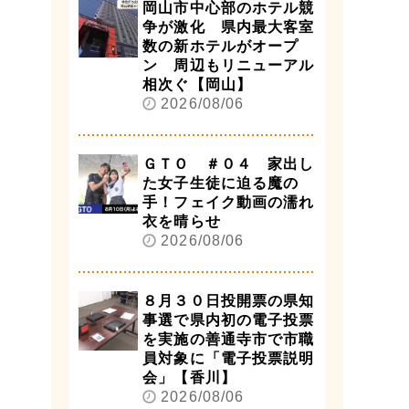
岡山市中心部のホテル競
争が激化 県内最大客室
数の新ホテルがオープ
ン 周辺もリニューアル
相次ぐ【岡山】
2026/08/06
ＧＴＯ ＃０４ 家出し
た女子生徒に迫る魔の
手！フェイク動画の濡れ
衣を晴らせ
2026/08/06
８月３０日投開票の県知
事選で県内初の電子投票
を実施の善通寺市で市職
員対象に「電子投票説明
会」【香川】
2026/08/06