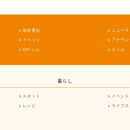
放送番組
ニュース
イベント
アナウン
OH!くん
さりお
暮らし
スポット
イベント
レシピ
ライフス