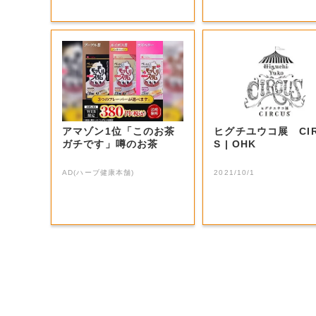
アマゾン1位「このお茶
ヒグチユウコ展 CIR
ガチです」噂のお茶
S | OHK
AD(ハーブ健康本舗)
2021/10/1