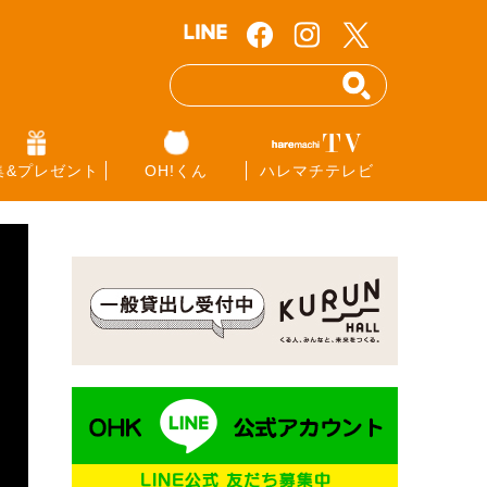
集&プレゼント
OH!くん
ハレマチテレビ