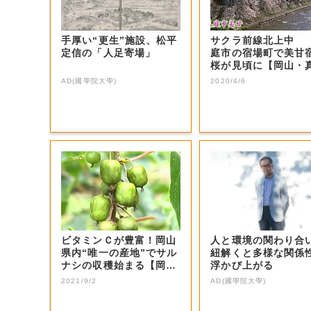
手厚い“更生”施設、松平
サクラ前線北上中
定信の「人足寄場」
庭市の宿場町で美甘
桜が見頃に【岡山・
市】
AD(國學院大學)
2020/4/6
ビタミンＣが豊富！岡山
人と環境の関わり合
県内“唯一の産地”でサル
紐解くと多様な関係
ナシの収穫始まる【岡
浮かび上がる
山・新庄村】
2021/9/2
AD(國學院大學)