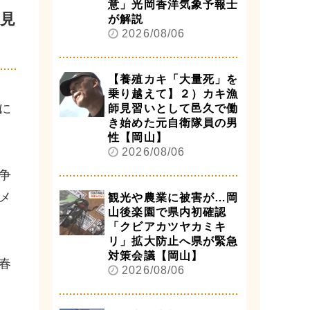
意」光岡香洋気象予報士
見
が解説
2026/08/06
【養殖カキ「大量死」を
乗り越えて】２）カキ漁
に
師見習いとして邑久で働
き始めた元自衛隊員の男
性【岡山】
2026/08/06
争
メ
観光や農業に被害が…岡
山後楽園で県内初確認
「クビアカツヤカミキ
リ」拡大防止へ県が緊急
対策会議【岡山】
春
2026/08/06