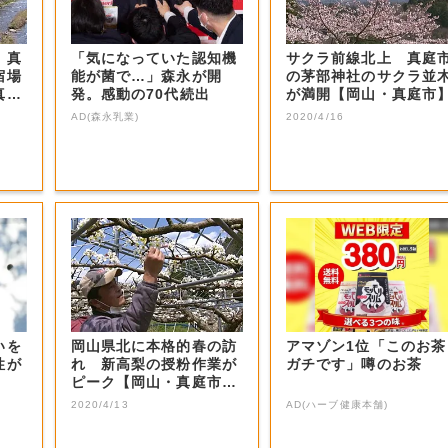
 真
「気になっていた認知機
サクラ前線北上 真庭
宿場
能が菌で…」森永が開
の茅部神社のサクラ並
真庭
発。感動の70代続出
が満開【岡山・真庭市
AD(森永乳業)
2020/4/16
いを
岡山県北に本格的春の訪
アマゾン1位「このお茶
性が
れ 新高梨の授粉作業が
ガチです」噂のお茶
ピーク【岡山・真庭市】
| OHK...
2020/4/13
AD(ハーブ健康本舗)