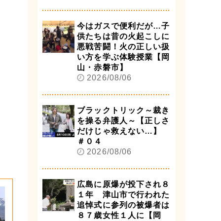
今はガスで便利だが…子
供たちは昔の火起こしに
悪戦苦闘！火の正しい扱
い方を学ぶ体験授業【岡
山・赤磐市】
2026/08/06
ブラックトリック～裁き
を操る弁護人～【正しさ
だけじゃ救えない…】
＃０４
2026/08/06
広島に原爆が投下され８
１年 津山市で行われた
追悼式に参列の被爆者は
８７歳女性１人に【岡