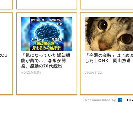
CU
「気になっていた認知機
「今週の金時」はじめ
能が菌で…」森永が開
した | OHK 岡山放送
発。感動の70代続出
AD(森永乳業)
2020/4/22
Recommended by