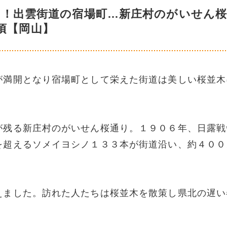
に！出雲街道の宿場町…新庄村のがいせん桜
頃【岡山】
が満開となり宿場町として栄えた街道は美しい桜並木
が残る新庄村のがいせん桜通り。１９０６年、日露戦
を超えるソメイヨシノ１３３本が街道沿い、約４００
えました。訪れた人たちは桜並木を散策し県北の遅い