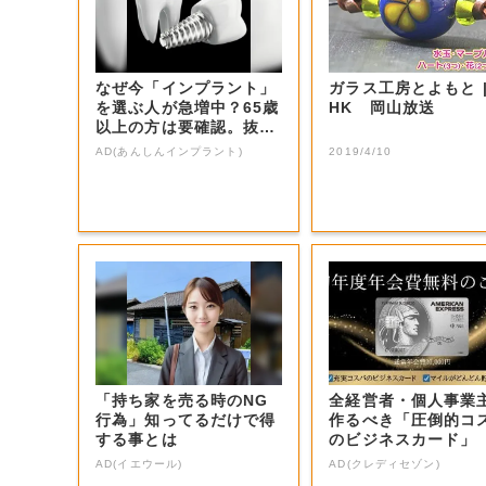
なぜ今「インプラント」
ガラス工房とよもと | 
を選ぶ人が急増中？65歳
HK 岡山放送
以上の方は要確認。抜け
た歯の放置は...
AD(あんしんインプラント)
2019/4/10
「持ち家を売る時のNG
全経営者・個人事業
行為」知ってるだけで得
作るべき「圧倒的コ
する事とは
のビジネスカード」
AD(イエウール)
AD(クレディセゾン)