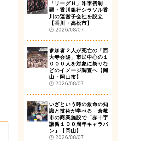
「リーグＨ」昨季初制
覇・香川銀行シラソル香
川の運営子会社を設立
【香川・高松市】
2026/08/07
参加者２人が死亡の「西
大寺会陽」市民中心の１
０００人を対象に祭りな
どのイメージ調査へ【岡
山・岡山市】
2026/08/07
いざという時の救命の知
識と技術が学べる 倉敷
市の商業施設で「赤十字
講習１００周年キャラバ
ン」【岡山】
2026/08/07