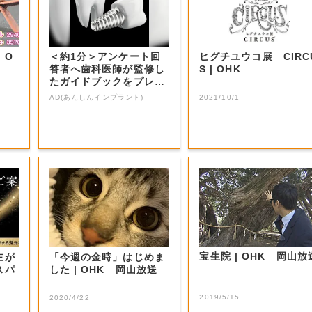
O
＜約1分＞アンケート回
ヒグチユウコ展 CIRC
答者へ歯科医師が監修し
S | OHK
たガイドブックをプレゼ
ント。65歳以...
AD(あんしんインプラント)
2021/10/1
宝生院 | OHK 岡山
主が
「今週の金時」はじめま
スパ
した | OHK 岡山放送
2019/5/15
2020/4/22