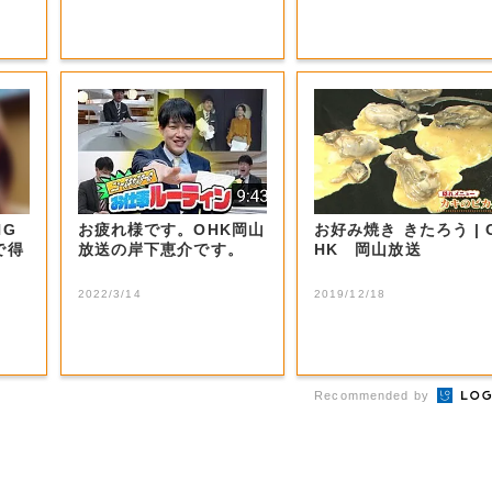
NG
お疲れ様です。OHK岡山
お好み焼き きたろう | O
で得
放送の岸下恵介です。
HK 岡山放送
2022/3/14
2019/12/18
Recommended by