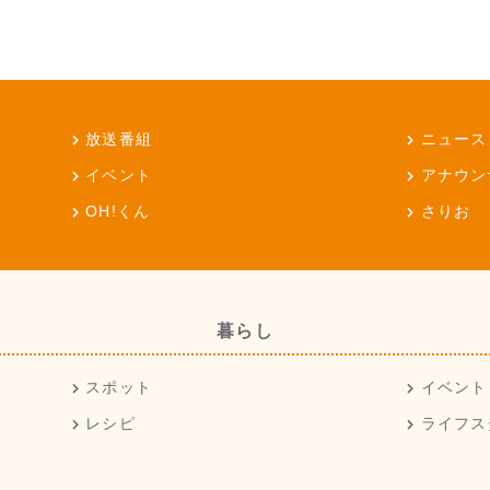
放送番組
ニュース
イベント
アナウン
OH!くん
さりお
暮らし
スポット
イベント
レシピ
ライフス