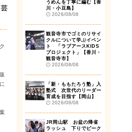
うめんを丁寧に編む【香
園芸
川・小豆島】
2026/08/08
観音寺市でゴミのリサイ
クルについて学ぶイベン
ク
ト 「ラブアースKIDS
プロジェクト」【香川・
観音寺市】
2026/08/08
販
に
「新・ももたろう塾」入
塾式 次世代のリーダー
育成を目指す【岡山】
2026/08/08
葉
JR岡山駅 お盆の帰省
ラッシュ 下りでピーク