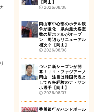
【岡山】
カ
2026/08/08
岡山市中心部のホテル競
争が激化 県内最大客室
数の新ホテルがオープ
ン 周辺もリニューアル
相次ぐ【岡山】
2026/08/08
り
ついに新シーズンが開
幕！Ｊ１・ファジアーノ
岡山 注目は韓国代表と
してＷ杯経験のナ・サン
ホ選手【岡山】
2026/08/07
香川銀行がハンドボール