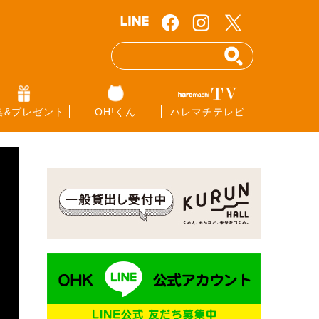
集&プレゼント
OH!くん
ハレマチテレビ