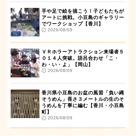
手や足で絵を描こう！子どもたちが
アートに挑戦。小豆島のギャラリー
でワークショップ【香川】
2026/08/09
ＶＲホラーアトラクション来場者５
０１４人突破。語呂合わせ「こ・
わ・い・よ」【岡山】
2026/08/09
香川県小豆島のお盆の風習「負い縄
そうめん」長さ３メートルの生のそ
うめんを丁寧に編む【香川・小豆島
町】
2026/08/09