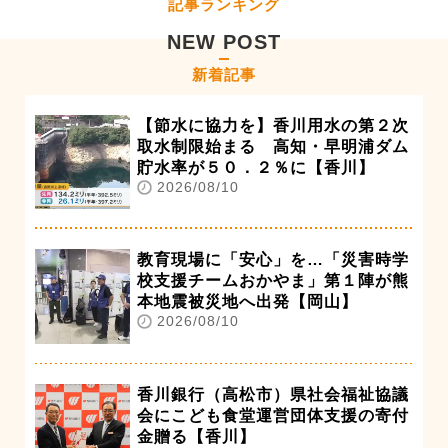
記事ランキング
NEW POST
新着記事
【節水に協力を】香川用水の第２次
取水制限始まる 高知・早明浦ダム
貯水率が５０．２％に【香川】
2026/08/10
教育現場に「安心」を…「災害時学
校支援チームおかやま」第１陣が熊
本地震被災地へ出発【岡山】
2026/08/10
香川銀行（高松市）県社会福祉協議
会にこども食堂運営団体支援の寄付
金贈る【香川】