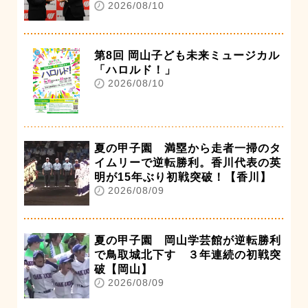
2026/08/10
第8回 岡山子ども未来ミュージカル
「ハロルド！」
2026/08/10
夏の甲子園 満塁から走者一掃のタ
イムリーで逆転勝利。香川代表の英
明が15年ぶり初戦突破！【香川】
2026/08/09
夏の甲子園 岡山学芸館が逆転勝利
で鳥取城北下す ３年連続の初戦突
破【岡山】
2026/08/09