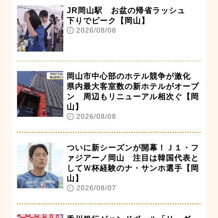
JR岡山駅 お盆の帰省ラッシュ
下りでピーク【岡山】
2026/08/08
岡山市中心部のホテル競争が激化
県内最大客室数の新ホテルがオープ
ン 周辺もリニューアル相次ぐ【岡
山】
2026/08/08
ついに新シーズンが開幕！Ｊ１・フ
ァジアーノ岡山 注目は韓国代表と
してＷ杯経験のナ・サンホ選手【岡
山】
2026/08/07