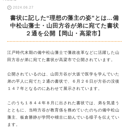
2024.06.27
書状に記した“理想の藩主の姿”とは…備
中松山藩士・山田方谷が弟に宛てた書状
２通を公開【岡山・高梁市】
江戸時代末期の備中松山藩士で藩政改革などに活躍した山
田方谷が弟に宛てた書状が高梁市で公開されています。
公開されているのは、山田方谷が大坂で医学を学んでいた
弟の平人に宛てた２通の書状で、６月２６日が方谷の没後
１４７年となるのにあわせて展示されています。
このうち１８４４年８月に出された書状では、弟を気遣う
とともに、当時方谷が教育係を務めていたのちの備中松山
藩主、板倉勝静が学問や稽古に励んでいる様子を伝えてい
ます。