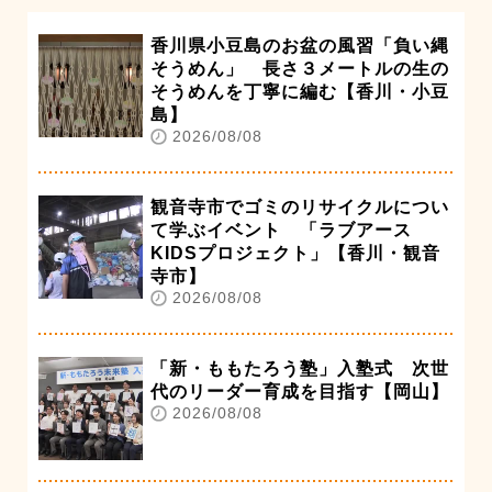
香川県小豆島のお盆の風習「負い縄
そうめん」 長さ３メートルの生の
そうめんを丁寧に編む【香川・小豆
島】
2026/08/08
観音寺市でゴミのリサイクルについ
て学ぶイベント 「ラブアース
KIDSプロジェクト」【香川・観音
寺市】
2026/08/08
「新・ももたろう塾」入塾式 次世
代のリーダー育成を目指す【岡山】
2026/08/08