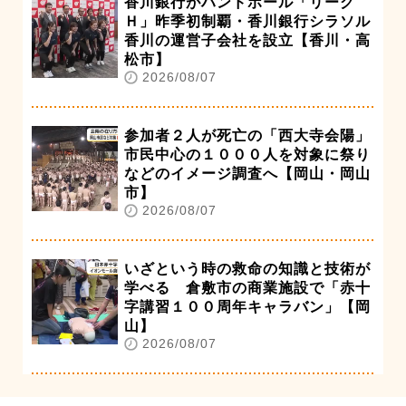
香川銀行がハンドボール「リーグ
Ｈ」昨季初制覇・香川銀行シラソル
香川の運営子会社を設立【香川・高
松市】
2026/08/07
参加者２人が死亡の「西大寺会陽」
市民中心の１０００人を対象に祭り
などのイメージ調査へ【岡山・岡山
市】
2026/08/07
いざという時の救命の知識と技術が
学べる 倉敷市の商業施設で「赤十
字講習１００周年キャラバン」【岡
山】
2026/08/07