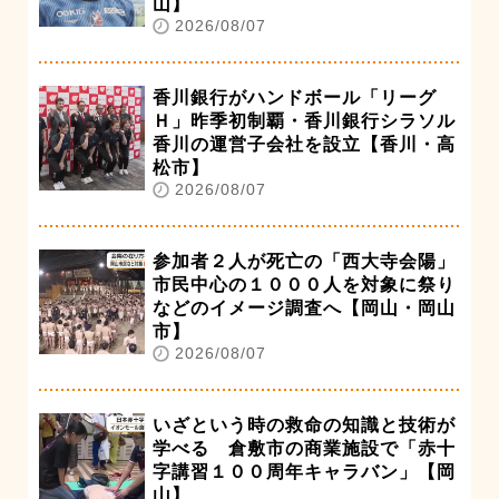
山】
2026/08/07
香川銀行がハンドボール「リーグ
Ｈ」昨季初制覇・香川銀行シラソル
香川の運営子会社を設立【香川・高
松市】
2026/08/07
参加者２人が死亡の「西大寺会陽」
市民中心の１０００人を対象に祭り
などのイメージ調査へ【岡山・岡山
市】
2026/08/07
いざという時の救命の知識と技術が
学べる 倉敷市の商業施設で「赤十
字講習１００周年キャラバン」【岡
山】