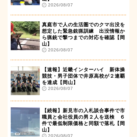
2026/08/07
真庭市で人の生活圏でのクマ出没を
想定した緊急銃猟訓練 出没情報か
ら猟銃で撃つまでの対応を確認【岡
山】
2026/08/07
【速報】近畿インターハイ 新体操
競技・男子団体で井原高校が２連覇
を達成【岡山】
2026/08/07
【続報】新見市の入札談合事件で市
職員と会社役員の男２人を送検 ６
件で最低制限価格と同額で落札【岡
山】
2026/08/07