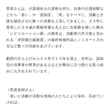
菅原さんは、介護福祉士の資格を持ち、自身の介護経験な
どから「老い」や「認知症」「死」をテーマに、演劇と介
護を融合させた数々の演劇を上演してきました。２３年に
発表した９８歳の看板俳優を主人公に生前葬を描いた舞台
「レクリエーション葬」の脚本は、演劇界の芥川賞と言わ
れる「岸田國士戯曲賞」の最終候補作品にノミネートされ
るなど数々の功績をあげています。
劇団の立ち上げから２４年で１０年を迎え、近年は、認知
症の当事者や障害がある人などが舞台に立つ新たな取り組
みにも力を入れています。
（菅原直樹さん）
「老いと演劇の活動を地域の人たちとより深め、広めてい
ければ」