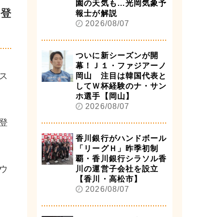
園の天気も…光岡気象予
装登
報士が解説
2026/08/07
ついに新シーズンが開
幕！Ｊ１・ファジアーノ
ス
岡山 注目は韓国代表と
してＷ杯経験のナ・サン
ホ選手【岡山】
2026/08/07
登
香川銀行がハンドボール
「リーグＨ」昨季初制
覇・香川銀行シラソル香
ウ
川の運営子会社を設立
【香川・高松市】
2026/08/07