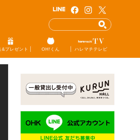
集&プレゼント
OH!くん
ハレマチテレビ