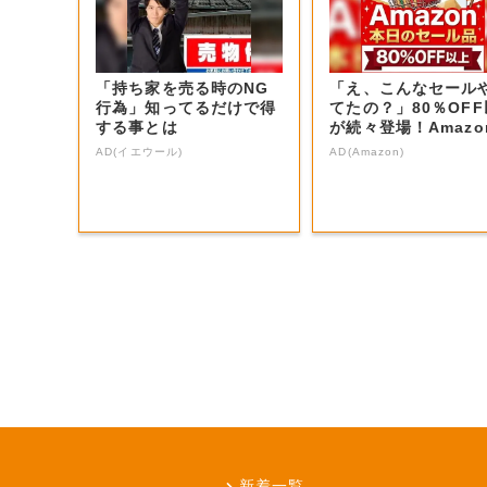
「持ち家を売る時のNG
「え、こんなセール
行為」知ってるだけで得
てたの？」80％OF
する事とは
が続々登場！Amazo
本気が...
AD(イエウール)
AD(Amazon)
新着一覧