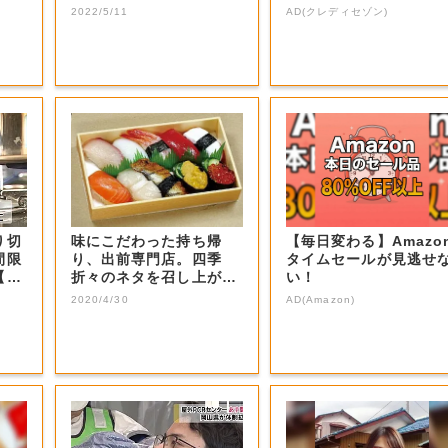
生電話クイズ」...
2022/5/11
AD(クレディセゾン)
り切
味にこだわった持ち帰
【毎日変わる】Amazo
間限
り、出前専門店。四季
タイムセールが見逃せ
【岡
折々のネタを召し上が
い！
れ。
2020/4/30
AD(Amazon)