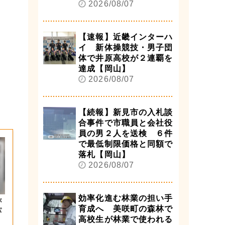
2026/08/07
【速報】近畿インターハ
イ 新体操競技・男子団
体で井原高校が２連覇を
達成【岡山】
2026/08/07
【続報】新見市の入札談
合事件で市職員と会社役
員の男２人を送検 ６件
で最低制限価格と同額で
落札【岡山】
2026/08/07
効率化進む林業の担い手
が
育成へ 美咲町の森林で
パ
高校生が林業で使われる