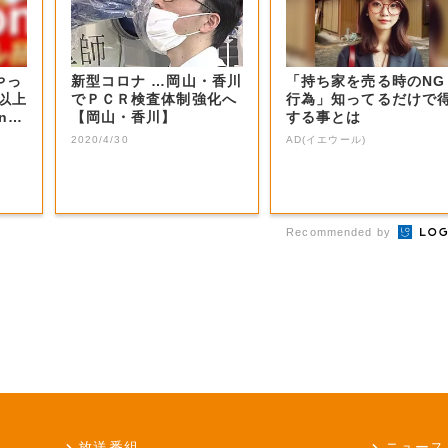
やっ
新型コロナ …岡山・香川
「持ち家を売る時のNG
F以上
でＰＣＲ検査体制強化へ
行為」知ってるだけで
nの
【岡山・香川】
する事とは
2020/4/30
AD(イエウール)
Recommended by
放送番組
ニュース