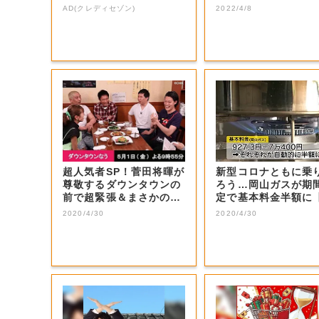
5%
AD(クレディセゾン)
2022/4/8
超人気者SP！菅田将暉が
新型コロナともに乗
尊敬するダウンタウンの
ろう…岡山ガスが期
前で超緊張＆まさかの大
定で基本料金半額に
号泣！思いを...
山・岡山市】
2020/4/30
2020/4/30