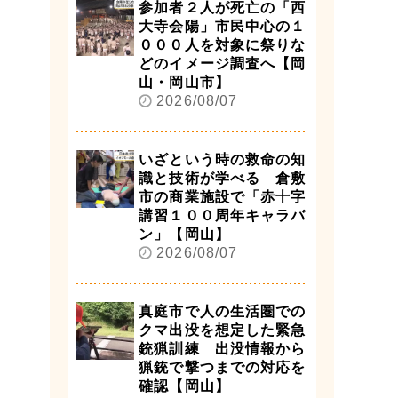
参加者２人が死亡の「西
大寺会陽」市民中心の１
０００人を対象に祭りな
どのイメージ調査へ【岡
山・岡山市】
2026/08/07
いざという時の救命の知
識と技術が学べる 倉敷
市の商業施設で「赤十字
講習１００周年キャラバ
ン」【岡山】
2026/08/07
真庭市で人の生活圏での
クマ出没を想定した緊急
銃猟訓練 出没情報から
猟銃で撃つまでの対応を
確認【岡山】