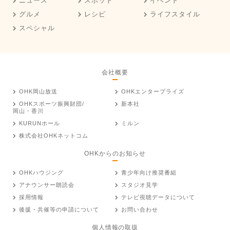
ニュース
スポット
イベント
グルメ
レシピ
ライフスタイル
スペシャル
会社概要
OHK岡山放送
OHKエンタープライズ
OHKスポーツ振興財団/
新本社
岡山・香川
KURUNホール
ミルン
株式会社OHKネットコム
OHKからのお知らせ
OHKハウジング
青少年向け推奨番組
アナウンサー朗読会
スタジオ見学
採用情報
テレビ視聴データについて
後援・共催等の申請について
お問い合わせ
個人情報の取扱