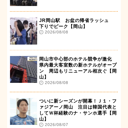
JR岡山駅 お盆の帰省ラッシュ
下りでピーク【岡山】
2026/08/08
岡山市中心部のホテル競争が激化
県内最大客室数の新ホテルがオープ
ン 周辺もリニューアル相次ぐ【岡
山】
2026/08/08
ついに新シーズンが開幕！Ｊ１・フ
ァジアーノ岡山 注目は韓国代表と
してＷ杯経験のナ・サンホ選手【岡
山】
2026/08/07