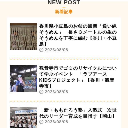
NEW POST
新着記事
香川県小豆島のお盆の風習「負い縄
そうめん」 長さ３メートルの生の
そうめんを丁寧に編む【香川・小豆
島】
2026/08/08
観音寺市でゴミのリサイクルについ
て学ぶイベント 「ラブアース
KIDSプロジェクト」【香川・観音
寺市】
2026/08/08
「新・ももたろう塾」入塾式 次世
代のリーダー育成を目指す【岡山】
2026/08/08