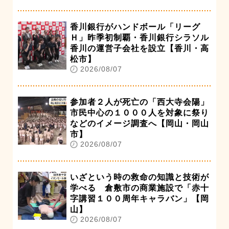
香川銀行がハンドボール「リーグ
Ｈ」昨季初制覇・香川銀行シラソル
香川の運営子会社を設立【香川・高
松市】
2026/08/07
参加者２人が死亡の「西大寺会陽」
市民中心の１０００人を対象に祭り
などのイメージ調査へ【岡山・岡山
市】
2026/08/07
いざという時の救命の知識と技術が
学べる 倉敷市の商業施設で「赤十
字講習１００周年キャラバン」【岡
山】
2026/08/07