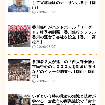
してＷ杯経験のナ・サンホ選手【岡
山】
2026/08/07
香川銀行がハンドボール「リーグ
Ｈ」昨季初制覇・香川銀行シラソル
香川の運営子会社を設立【香川・高
松市】
2026/08/07
参加者２人が死亡の「西大寺会陽」
市民中心の１０００人を対象に祭り
などのイメージ調査へ【岡山・岡山
市】
2026/08/07
いざという時の救命の知識と技術が
学べる 倉敷市の商業施設で「赤十