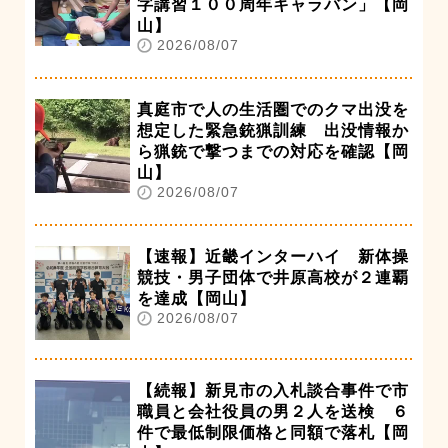
字講習１００周年キャラバン」【岡
山】
2026/08/07
真庭市で人の生活圏でのクマ出没を
想定した緊急銃猟訓練 出没情報か
ら猟銃で撃つまでの対応を確認【岡
山】
2026/08/07
【速報】近畿インターハイ 新体操
競技・男子団体で井原高校が２連覇
を達成【岡山】
2026/08/07
【続報】新見市の入札談合事件で市
職員と会社役員の男２人を送検 ６
件で最低制限価格と同額で落札【岡