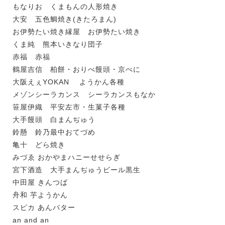
もなりお くまもんの人形焼き
大安 五色鯛焼き(きたろまん)
お伊勢たい焼き縁屋 お伊勢たい焼き
くま純 熊本いきなり団子
赤福 赤福
鶴屋吉信 柏餅・おりべ饅頭・京べに
大阪えぇYOKAN ようかん各種
メゾンシーラカンス シーラカンスもなか
笹屋伊織 平安左市・生菓子各種
大手饅頭 白まんぢゅう
鈴懸 鈴乃最中おてづめ
亀十 どら焼き
みづゑ おかやまハニーせせらぎ
宮下酒造 大手まんぢゅうビール黒生
中田屋 きんつば
舟和 芋ようかん
スピカ あんバター
an and an