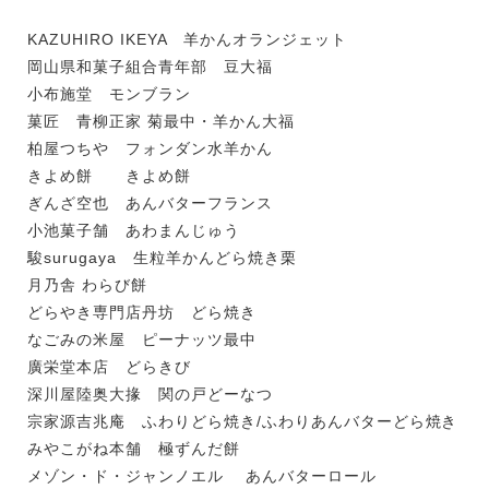
KAZUHIRO IKEYA 羊かんオランジェット
岡山県和菓子組合青年部 豆大福
小布施堂 モンブラン
菓匠 青柳正家 菊最中・羊かん大福
柏屋つちや フォンダン水羊かん
きよめ餅 きよめ餅
ぎんざ空也 あんバターフランス
小池菓子舗 あわまんじゅう
駿surugaya 生粒羊かんどら焼き栗
月乃舎 わらび餅
どらやき専門店丹坊 どら焼き
なごみの米屋 ピーナッツ最中
廣栄堂本店 どらきび
深川屋陸奥大掾 関の戸どーなつ
宗家源吉兆庵 ふわりどら焼き/ふわりあんバターどら焼き
みやこがね本舗 極ずんだ餅
メゾン・ド・ジャンノエル あんバターロール