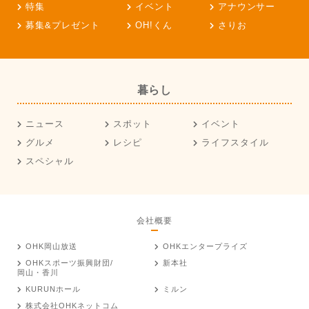
特集
イベント
アナウンサー
募集&プレゼント
OH!くん
さりお
暮らし
ニュース
スポット
イベント
グルメ
レシピ
ライフスタイル
スペシャル
会社概要
OHK岡山放送
OHKエンタープライズ
OHKスポーツ振興財団/
新本社
岡山・香川
KURUNホール
ミルン
株式会社OHKネットコム