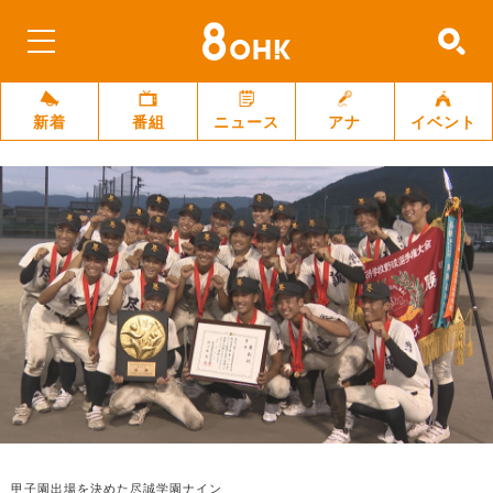
新着
番組
ニュース
アナ
イベント
甲子園出場を決めた尽誠学園ナイン