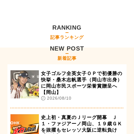
RANKING
記事ランキング
NEW POST
新着記事
女子ゴルフ全英女子ＯＰで初優勝の
快挙・桑木志帆選手（岡山市出身）
に岡山市民スポーツ栄誉賞贈呈へ
【岡山】
2026/08/10
史上初・真夏のＪリーグ開幕 Ｊ
１・ファジアーノ岡山、１９歳ＧＫ
を抜擢もセレッソ大阪に逆転負け