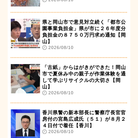
県と岡山市で意見対立続く「都市公
園事業負担金」県が市に２６年度分
負担金の８７５０万円求め通知【岡
山】
2026/08/10
「古紙」からはがきができた！岡山
市で夏休み中の親子が作業体験を通
して学ぶリサイクルの大切さ【岡
山】
2026/08/10
香川県警の新本部長に警察庁長官官
房付の宮島広成氏（５１）が８月２
４日付で着任【香川】
2026/08/10