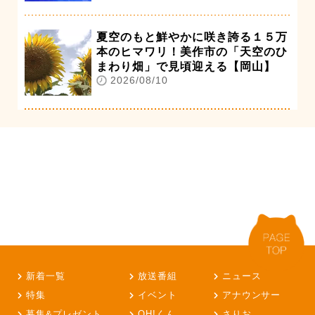
夏空のもと鮮やかに咲き誇る１５万
本のヒマワリ！美作市の「天空のひ
まわり畑」で見頃迎える【岡山】
2026/08/10
新着一覧
放送番組
ニュース
特集
イベント
アナウンサー
募集&プレゼント
OH!くん
さりお