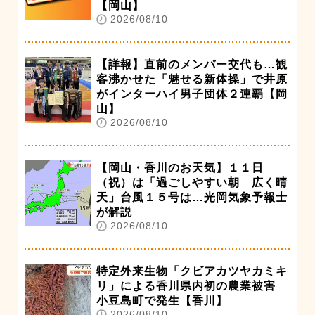
【岡山】
2026/08/10
【詳報】直前のメンバー交代も…観
客沸かせた「魅せる新体操」で井原
がインターハイ男子団体２連覇【岡
山】
2026/08/10
【岡山・香川のお天気】１１日
（祝）は「過ごしやすい朝 広く晴
天」台風１５号は…光岡気象予報士
が解説
2026/08/10
特定外来生物「クビアカツヤカミキ
リ」による香川県内初の農業被害
小豆島町で発生【香川】
2026/08/10