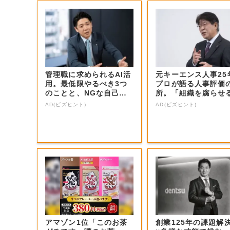
管理職に求められるAI活
元キーエンス人事25
用。最低限やるべき3つ
プロが語る人事評価
のことと、NGな自己認
所。「組織を腐らせ
識
G評価」とは...
AD(ビズヒント)
AD(ビズヒント)
アマゾン1位「このお茶
創業125年の課題解