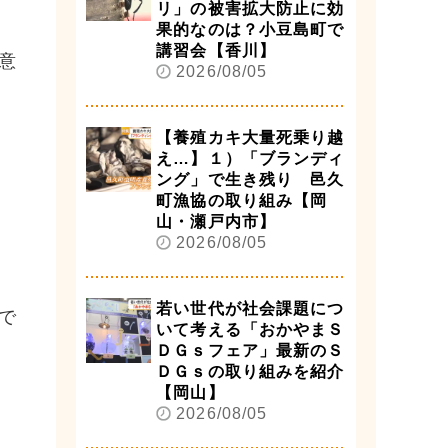
リ」の被害拡大防止に効
果的なのは？小豆島町で
講習会【香川】
意
2026/08/05
【養殖カキ大量死乗り越
え…】１）「ブランディ
ング」で生き残り 邑久
町漁協の取り組み【岡
山・瀬戸内市】
2026/08/05
若い世代が社会課題につ
で
いて考える「おかやまＳ
ＤＧｓフェア」最新のＳ
ＤＧｓの取り組みを紹介
【岡山】
2026/08/05