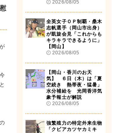
2026/08/05
慰
全英女子ＯＰ制覇・桑木
志帆選手（岡山市出身）
が凱旋会見「これからも
キラキラできるように」
が
【岡山】
2026/08/05
【岡山・香川のお天
今
気】 ６日（木）は「夏
と
空続き 熱帯夜・猛暑」
水分補給を 光岡香洋気
象予報士が解説
2026/08/05
の
強繁殖力の特定外来生物
「クビアカツヤカミキ