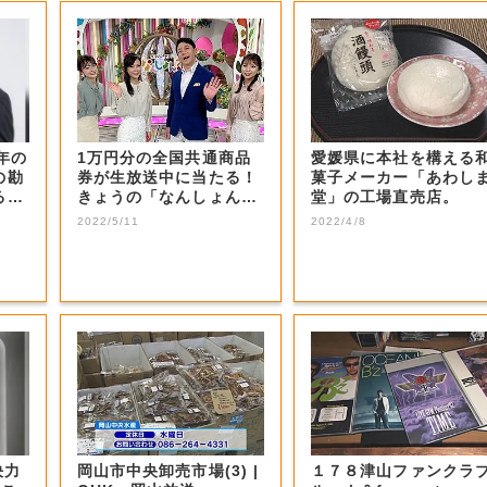
年の
1万円分の全国共通商品
愛媛県に本社を構える
の勘
券が生放送中に当たる！
菓子メーカー「あわし
るN
きょうの「なんしょん？
堂」の工場直売店。
生電話クイズ」...
2022/5/11
2022/4/8
決力
岡山市中央卸売市場(3) |
１７８津山ファンクラ