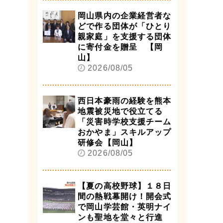
岡山県内の企業経営者な
どで作る団体が「ひとり
親家庭」を支援する団体
に寄付金を贈呈 【岡
山】
2026/08/05
西日本豪雨の経験を熊本
地震被災地で役立てる
「災害時学校支援チーム
おかやま」スキルアップ
研修会【岡山】
2026/08/05
【夏の高校野球】１８日
間の熱戦幕開け！開会式
で岡山学芸館・英明ナイ
ンも聖地を堂々と行進