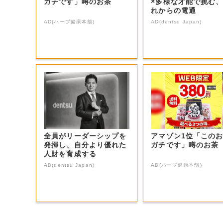
ガチです」噂のお茶
×多様な才能で挑む
れからの電通
AD(ハーブ健康本舗)
AD(dentsu Japan)
全員がリーダーシップを
アマゾン1位「この
発揮し、自分より優れた
ガチです」噂のお茶
人財を育成する
AD(dentsu Japan)
AD(ハーブ健康本舗)