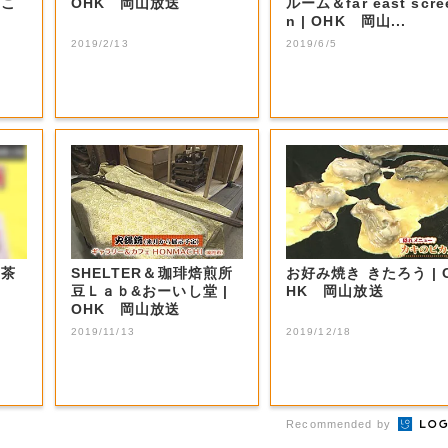
、こ
OHK 岡山放送
ルーム＆far east scre
n | OHK 岡山...
2019/2/13
2019/6/5
お茶
SHELTER＆珈琲焙煎所
お好み焼き きたろう | O
豆Ｌａｂ&おーいし堂 |
HK 岡山放送
OHK 岡山放送
2019/11/13
2019/12/18
Recommended by