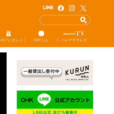
集&プレゼント
OH!くん
ハレマチテレビ