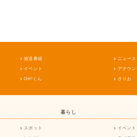
放送番組
ニュース
イベント
アナウン
OH!くん
さりお
暮らし
スポット
イベント