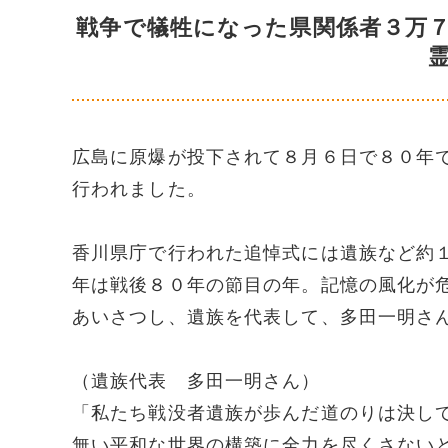
戦争で犠牲になった県関係者３万
広島に原爆が投下されて８月６日で８０年
行われました。
香川県庁で行われた追悼式には遺族など約
年は戦後８０年の節目の年。記憶の風化が
あいさつし、遺族を代表して、多田一明さ
（遺族代表 多田一明さん）
「私たち戦没者遺族が歩んだ道のりは決し
無い平和な世界の構築に全力を尽くさない