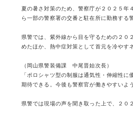
夏の暑さ対策のため、警察庁が２０２５年
ら一部の警察署の交番と駐在所に勤務する
県警では、紫外線から目を守るための２０
めたほか、熱中症対策として首元を冷やす
（岡山県警装備課 中尾晋始次長）
「ポロシャツ型の制服は通気性・伸縮性に
期待できる。今後も警察官が働きやすいよ
県警では現場の声を聞き取った上で、２０