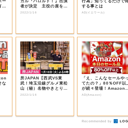
ボー
カル『ハロルド！』出演
行為」知ってるだけで
有望
者が決定 主役の座を射
する事とは
止めた感想は…...
2022/1/16
AD(イエウール)
on
所JAPAN【西武VS東
「え、こんなセールや
せな
武！埼玉沿線グルメ東松
てたの？」80％OFF以
山（秘）名物やきとり＆
が続々登場！Amazon
秩父ホルモン...
本気が...
2022/1/16
AD(Amazon)
Recommended by