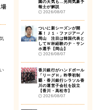
園の天気も…光岡気象予
現場
報士が解説
2026/08/07
ついに新シーズンが開
幕！Ｊ１・ファジアーノ
気
岡山 注目は韓国代表と
してＷ杯経験のナ・サン
ホ選手【岡山】
2026/08/07
い
香川銀行がハンドボール
「リーグＨ」昨季初制
覇・香川銀行シラソル香
川の運営子会社を設立
【香川・高松市】
2026/08/07