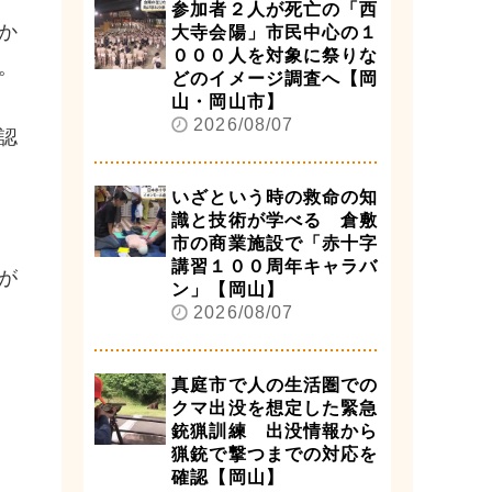
参加者２人が死亡の「西
か
大寺会陽」市民中心の１
０００人を対象に祭りな
。
どのイメージ調査へ【岡
山・岡山市】
2026/08/07
認
いざという時の救命の知
識と技術が学べる 倉敷
市の商業施設で「赤十字
講習１００周年キャラバ
が
ン」【岡山】
2026/08/07
真庭市で人の生活圏での
クマ出没を想定した緊急
銃猟訓練 出没情報から
猟銃で撃つまでの対応を
確認【岡山】