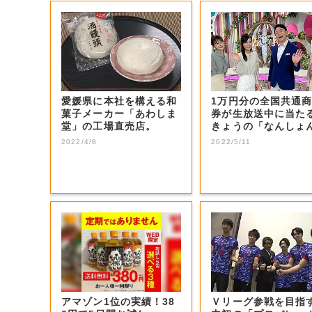
愛媛県に本社を構える和
1万円分の全国共通
菓子メーカー「あわしま
券が生放送中に当た
堂」の工場直売店。
きょうの「なんしょ
生電話クイズ」...
2022/4/8
2022/5/11
アマゾン1位の実績！38
Ｖリーグ参戦を目指