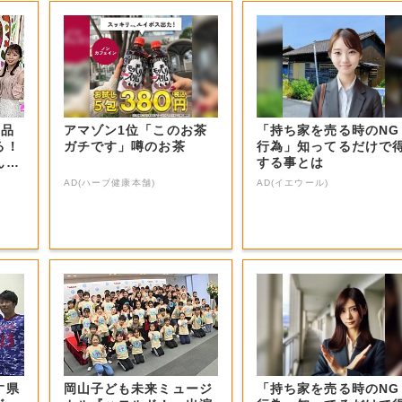
商品
アマゾン1位「このお茶
「持ち家を売る時のNG
る！
ガチです」噂のお茶
行為」知ってるだけで
ん？
する事とは
AD(ハーブ健康本舗)
AD(イエウール)
す県
岡山子ども未来ミュージ
「持ち家を売る時のNG