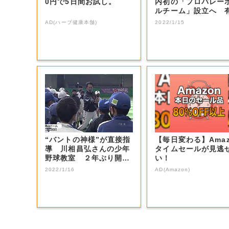
0円で5日間お試し。
内初の「プロバレー
ルチーム」設立へ 
選手などの受け...
AD(ハーブ健康本舗)
2022/1/15
“バントの神様”が直接指
【毎日変わる】Amaz
導 川相昌弘さんの少年
タイムセールが見逃
野球教室 ２年ぶり開催
い！
【岡山・岡山...
2022/1/16
AD(Amazon)