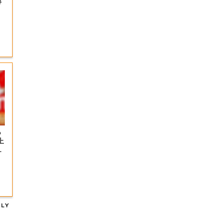
得
っ
上
の