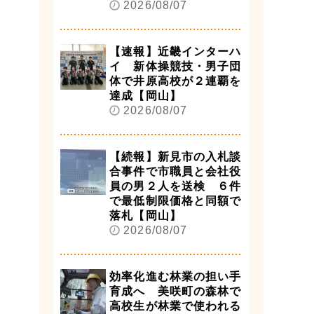
2026/08/07
【速報】近畿インターハ
イ 新体操競技・男子団
体で井原高校が２連覇を
達成【岡山】
2026/08/07
【続報】新見市の入札談
合事件で市職員と会社役
員の男２人を送検 ６件
で最低制限価格と同額で
落札【岡山】
2026/08/07
効率化進む林業の担い手
育成へ 美咲町の森林で
高校生が林業で使われる