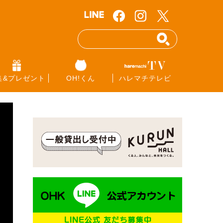
集&プレゼント
OH!くん
ハレマチテレビ