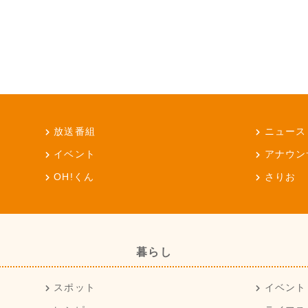
放送番組
ニュース
イベント
アナウン
OH!くん
さりお
暮らし
スポット
イベント