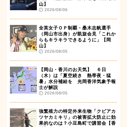
山】
2026/08/06
全英女子ＯＰ制覇・桑木志帆選手
（岡山市出身）が凱旋会見「これか
らもキラキラできるように」【岡
山】
2026/08/05
【岡山・香川のお天気】 ６日
（木）は「夏空続き 熱帯夜・猛
暑」水分補給を 光岡香洋気象予報
士が解説
2026/08/05
強繁殖力の特定外来生物「クビアカ
ツヤカミキリ」の被害拡大防止に効
果的なのは？小豆島町で講習会【香