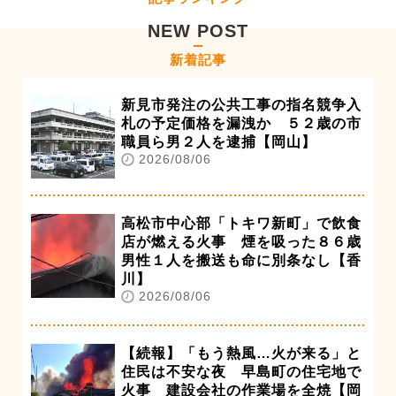
NEW POST
新着記事
新見市発注の公共工事の指名競争入
札の予定価格を漏洩か ５２歳の市
職員ら男２人を逮捕【岡山】
2026/08/06
高松市中心部「トキワ新町」で飲食
店が燃える火事 煙を吸った８６歳
男性１人を搬送も命に別条なし【香
川】
2026/08/06
【続報】「もう熱風…火が来る」と
住民は不安な夜 早島町の住宅地で
火事 建設会社の作業場を全焼【岡