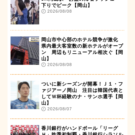
下りでピーク【岡山】
2026/08/08
岡山市中心部のホテル競争が激化
県内最大客室数の新ホテルがオープ
ン 周辺もリニューアル相次ぐ【岡
山】
2026/08/08
ついに新シーズンが開幕！Ｊ１・フ
ァジアーノ岡山 注目は韓国代表と
してＷ杯経験のナ・サンホ選手【岡
山】
2026/08/07
香川銀行がハンドボール「リーグ
Ｈ」昨季初制覇・香川銀行シラソル