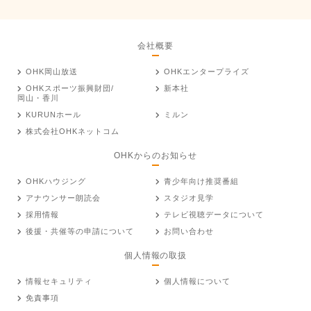
会社概要
OHK岡山放送
OHKエンタープライズ
OHKスポーツ振興財団/
新本社
岡山・香川
KURUNホール
ミルン
株式会社OHKネットコム
OHKからのお知らせ
OHKハウジング
青少年向け推奨番組
アナウンサー朗読会
スタジオ見学
採用情報
テレビ視聴データについて
後援・共催等の申請について
お問い合わせ
個人情報の取扱
情報セキュリティ
個人情報について
免責事項