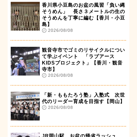
香川県小豆島のお盆の風習「負い縄
そうめん」 長さ３メートルの生の
そうめんを丁寧に編む【香川・小豆
島】
2026/08/08
観音寺市でゴミのリサイクルについ
て学ぶイベント 「ラブアース
KIDSプロジェクト」【香川・観音
寺市】
2026/08/08
「新・ももたろう塾」入塾式 次世
代のリーダー育成を目指す【岡山】
2026/08/08
JR岡山駅 お盆の帰省ラッシュ