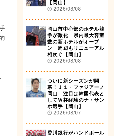
【岡山】
2026/08/08
手
岡山市中心部のホテル競
争が激化 県内最大客室
的
数の新ホテルがオープ
ン 周辺もリニューアル
相次ぐ【岡山】
2026/08/08
、
ついに新シーズンが開
幕！Ｊ１・ファジアーノ
岡山 注目は韓国代表と
してＷ杯経験のナ・サン
ホ選手【岡山】
2026/08/07
香川銀行がハンドボール