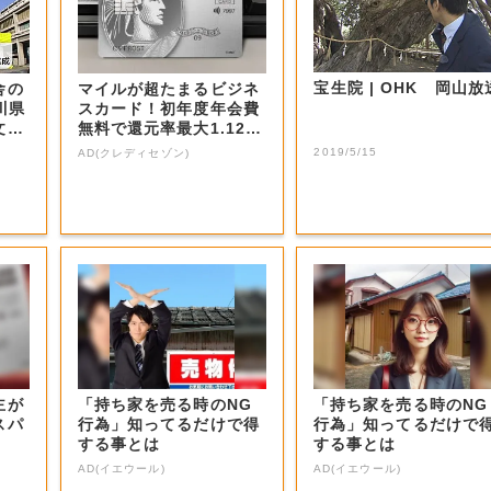
宝生院 | OHK 岡山
舎の
マイルが超たまるビジネ
川県
スカード！初年度年会費
文化
無料で還元率最大1.12
5%
2019/5/15
AD(クレディセゾン)
主が
「持ち家を売る時のNG
「持ち家を売る時のNG
スパ
行為」知ってるだけで得
行為」知ってるだけで
する事とは
する事とは
AD(イエウール)
AD(イエウール)