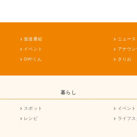
放送番組
ニュース
イベント
アナウン
OH!くん
さりお
暮らし
スポット
イベント
レシピ
ライフス