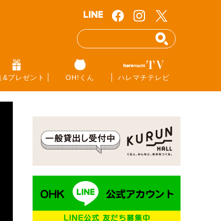
集&プレゼント
OH!くん
ハレマチテレビ