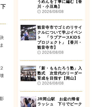
うめんを丁寧に編む【香
落下
川・小豆島】
2026/08/08
観音寺市でゴミのリサイ
クルについて学ぶイベン
決
ト 「ラブアースKIDS
プロジェクト」【香川・
ま
観音寺市】
2026/08/08
２
「新・ももたろう塾」入
塾式 次世代のリーダー
壊
育成を目指す【岡山】
2026/08/08
影
JR岡山駅 お盆の帰省
ラッシュ 下りでピーク