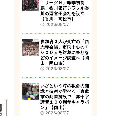
「リーグＨ」昨季初制
覇・香川銀行シラソル香
川の運営子会社を設立
【香川・高松市】
2026/08/07
参加者２人が死亡の「西
大寺会陽」市民中心の１
０００人を対象に祭りな
どのイメージ調査へ【岡
山・岡山市】
2026/08/07
いざという時の救命の知
識と技術が学べる 倉敷
市の商業施設で「赤十字
講習１００周年キャラバ
ン」【岡山】
2026/08/07