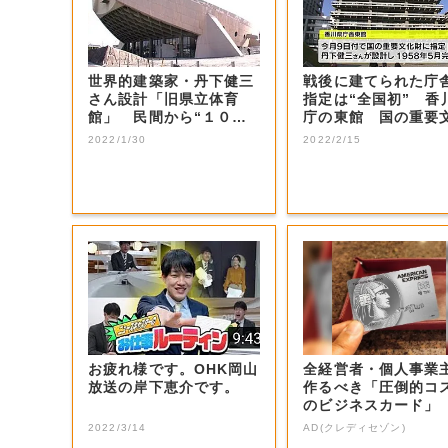
世界的建築家・丹下健三
戦後に建てられた庁
さん設計「旧県立体育
指定は“全国初” 香
館」 民間から“１０の
庁の東館 国の重要
活用策”も課題が...
財に【香川】
2022/1/30
2022/2/15
お疲れ様です。OHK岡山
全経営者・個人事業
放送の岸下恵介です。
作るべき「圧倒的コ
のビジネスカード」
2022/3/14
AD(クレディセゾン)