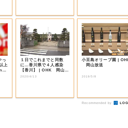
やっ
１日でこれまでと同数
小豆島オリーブ園 | OHK
F以上
に…香川県で４人感染
岡山放送
nの
【香川】 | OHK 岡山放
送
2020/4/13
2019/5/8
Recommended by