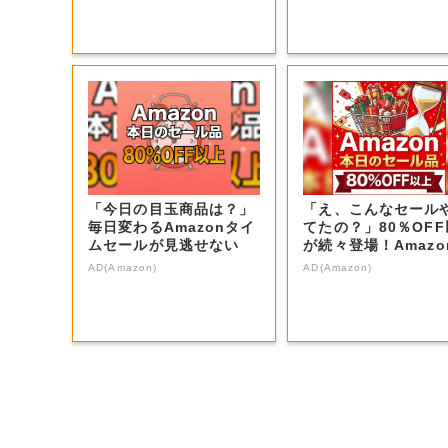
「今日の目玉商品は？」
「え、こんなセール
毎日変わるAmazonタイ
てたの？」80％OF
ムセールが見逃せない
が続々登場！Amazo
本気が...
AD(Amazon)
AD(Amazon)