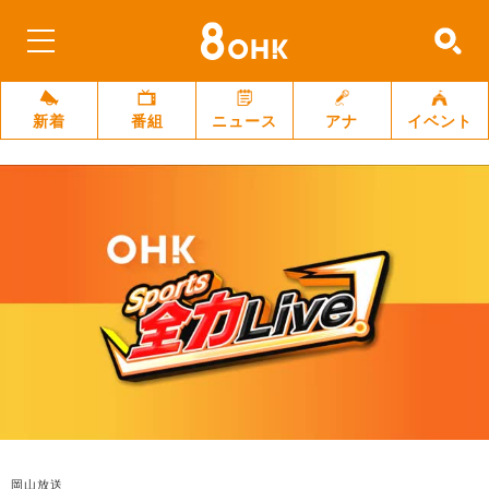
新着
番組
ニュース
アナ
イベント
岡山放送