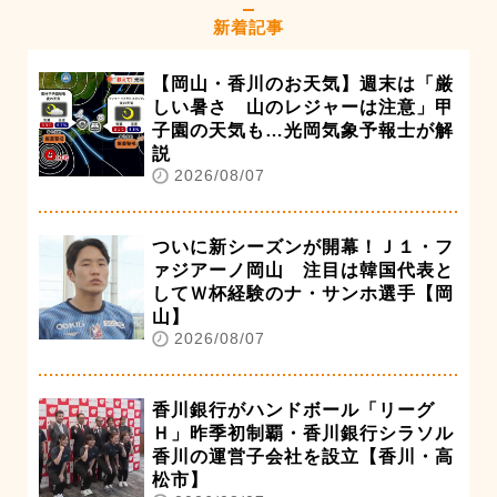
新着記事
【岡山・香川のお天気】週末は「厳
しい暑さ 山のレジャーは注意」甲
子園の天気も…光岡気象予報士が解
説
2026/08/07
ついに新シーズンが開幕！Ｊ１・フ
ァジアーノ岡山 注目は韓国代表と
してＷ杯経験のナ・サンホ選手【岡
山】
2026/08/07
香川銀行がハンドボール「リーグ
Ｈ」昨季初制覇・香川銀行シラソル
香川の運営子会社を設立【香川・高
松市】