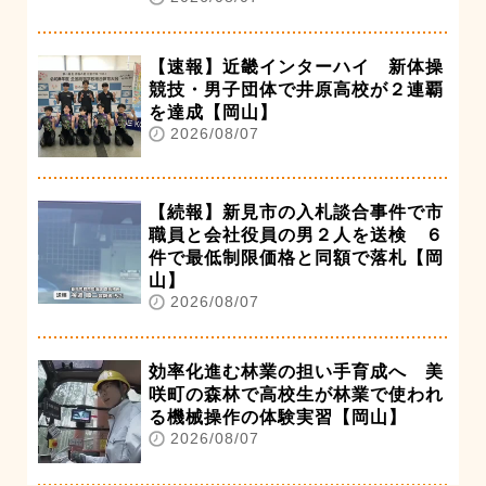
【速報】近畿インターハイ 新体操
競技・男子団体で井原高校が２連覇
を達成【岡山】
2026/08/07
【続報】新見市の入札談合事件で市
職員と会社役員の男２人を送検 ６
件で最低制限価格と同額で落札【岡
山】
2026/08/07
効率化進む林業の担い手育成へ 美
咲町の森林で高校生が林業で使われ
る機械操作の体験実習【岡山】
2026/08/07