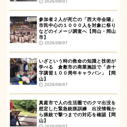
2026/08/07
参加者２人が死亡の「西大寺会陽」
市民中心の１０００人を対象に祭り
などのイメージ調査へ【岡山・岡山
市】
2026/08/07
いざという時の救命の知識と技術が
学べる 倉敷市の商業施設で「赤十
字講習１００周年キャラバン」【岡
山】
2026/08/07
真庭市で人の生活圏でのクマ出没を
想定した緊急銃猟訓練 出没情報か
ら猟銃で撃つまでの対応を確認【岡
山】
2026/08/07