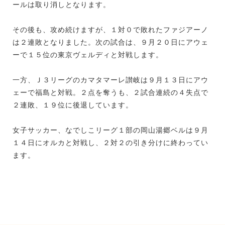
ールは取り消しとなります。
その後も、攻め続けますが、１対０で敗れたファジアーノ
は２連敗となりました。次の試合は、９月２０日にアウェ
ーで１５位の東京ヴェルディと対戦します。
一方、Ｊ３リーグのカマタマーレ讃岐は９月１３日にアウ
ェーで福島と対戦。２点を奪うも、２試合連続の４失点で
２連敗、１９位に後退しています。
女子サッカー、なでしこリーグ１部の岡山湯郷ベルは９月
１４日にオルカと対戦し、２対２の引き分けに終わってい
ます。