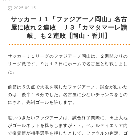
2025.09.15
サッカーＪ１「ファジアーノ岡山」名古
屋に敗れ２連敗 Ｊ３「カマタマーレ讃
岐」も２連敗【岡山・香川】
サッカーＪ１リーグのファジアーノ岡山は、２週間ぶりの
リーグ戦です。９月１３日にホームで名古屋と対戦しまし
た。
前節は５失点で大敗を喫したファジアーノ。試合が動いた
のは、後半１６分でした。名古屋に少ないチャンスをもの
にされ、先制ゴールを許します。
追いつきたいファジアーノは、試合終了間際に、田上大地
がゴールネットを揺らしますが・・。ペナルティエリア内
で柳貴博が相手選手を押したとして、ファウルの判定。ゴ