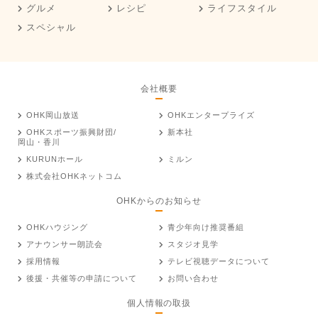
グルメ
レシピ
ライフスタイル
スペシャル
会社概要
OHK岡山放送
OHKエンタープライズ
OHKスポーツ振興財団/
新本社
岡山・香川
KURUNホール
ミルン
株式会社OHKネットコム
OHKからのお知らせ
OHKハウジング
青少年向け推奨番組
アナウンサー朗読会
スタジオ見学
採用情報
テレビ視聴データについて
後援・共催等の申請について
お問い合わせ
個人情報の取扱