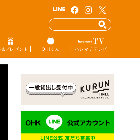
集&プレゼント
OH!くん
ハレマチテレビ