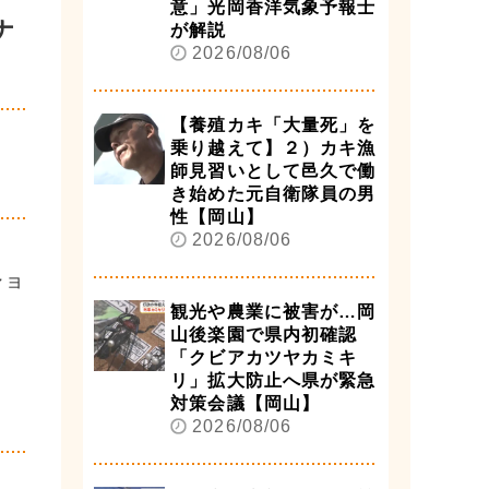
意」光岡香洋気象予報士
ナ
が解説
2026/08/06
【養殖カキ「大量死」を
乗り越えて】２）カキ漁
師見習いとして邑久で働
き始めた元自衛隊員の男
性【岡山】
2026/08/06
ショ
観光や農業に被害が…岡
山後楽園で県内初確認
「クビアカツヤカミキ
リ」拡大防止へ県が緊急
対策会議【岡山】
2026/08/06