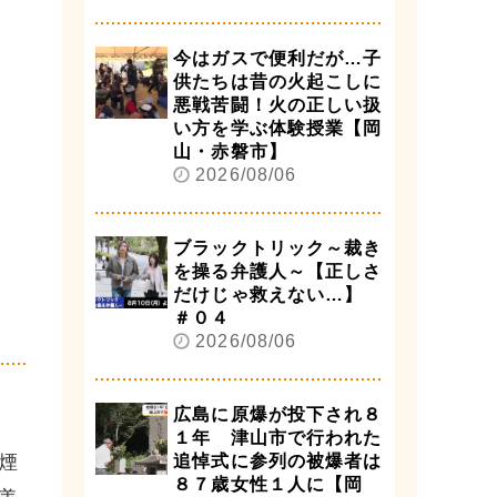
今はガスで便利だが…子
供たちは昔の火起こしに
悪戦苦闘！火の正しい扱
い方を学ぶ体験授業【岡
山・赤磐市】
2026/08/06
ブラックトリック～裁き
を操る弁護人～【正しさ
だけじゃ救えない…】
＃０４
2026/08/06
広島に原爆が投下され８
１年 津山市で行われた
煙
追悼式に参列の被爆者は
８７歳女性１人に【岡