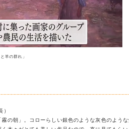
いと羊の群れ」
長）
「霧の朝」。コローらしい銀色のような灰色のような