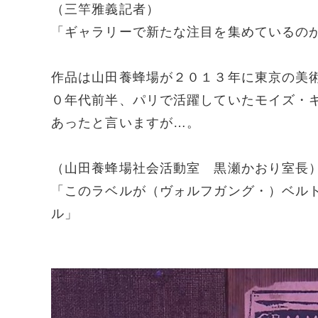
（三竿雅義記者）
「ギャラリーで新たな注目を集めているの
作品は山田養蜂場が２０１３年に東京の美
０年代前半、パリで活躍していたモイズ・
あったと言いますが…。
（山田養蜂場社会活動室 黒瀬かおり室長
「このラベルが（ヴォルフガング・）ベル
ル」