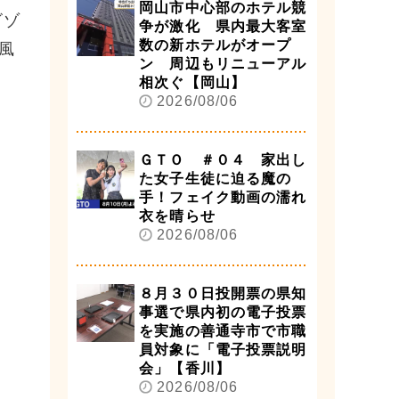
岡山市中心部のホテル競
ビゾ
争が激化 県内最大客室
数の新ホテルがオープ
風
ン 周辺もリニューアル
相次ぐ【岡山】
2026/08/06
ＧＴＯ ＃０４ 家出し
た女子生徒に迫る魔の
手！フェイク動画の濡れ
衣を晴らせ
2026/08/06
８月３０日投開票の県知
事選で県内初の電子投票
を実施の善通寺市で市職
員対象に「電子投票説明
会」【香川】
2026/08/06