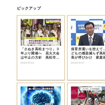
ピックアップ
「さぬき高松まつり」３
保育所通いを控えて
年ぶり開催へ 花火大会
どもの感染減らず高
は中止の方針 高松市長
長が呼びかけ 家庭
意向示す【香川...
に協力を【香川...
2022/5/24
2022/3/17