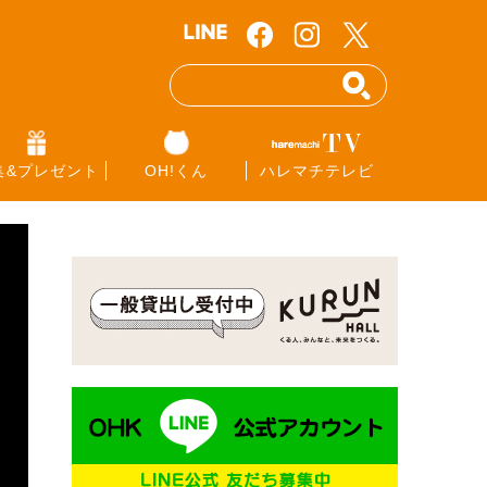
集&プレゼント
OH!くん
ハレマチテレビ