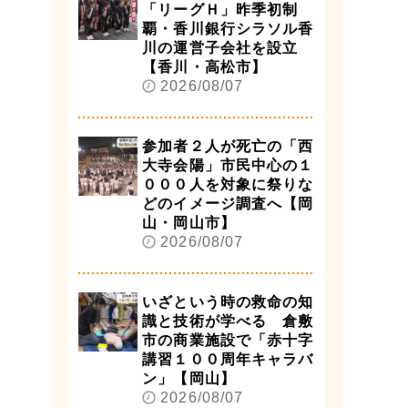
「リーグＨ」昨季初制
覇・香川銀行シラソル香
川の運営子会社を設立
【香川・高松市】
2026/08/07
参加者２人が死亡の「西
大寺会陽」市民中心の１
０００人を対象に祭りな
どのイメージ調査へ【岡
山・岡山市】
2026/08/07
いざという時の救命の知
識と技術が学べる 倉敷
市の商業施設で「赤十字
講習１００周年キャラバ
ン」【岡山】
2026/08/07