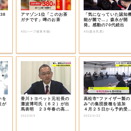
38
アマゾン1位「このお茶
「気になっていた認知
ガチです」噂のお茶
能が菌で…」森永が開
発。感動の70代続出
AD(ハーブ健康本舗)
AD(森永乳業)
いを
香川トヨペット元社長の
高松市“ファイザー製の
性が
灘波博司氏（６２）が出
み”の集団接種を追加
馬表明 ２３年春の高松
４月２５日から予約受
市長選【香川】
付け【香川】
2022/6/3
2022/4/22