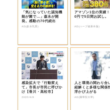
「気になっていた認知機
アマゾン1位の実績！
能が菌で…」森永が開
0円で5日間お試し。
発。感動の70代続出
AD(森永乳業)
AD(ハーブ健康本舗)
感染拡大で「行動変え
人と環境の関わり合
て」市長が市民に呼びか
紐解くと多様な関係
け【香川・高松市】
浮かび上がる
2020/4/9
AD(國學院大學)