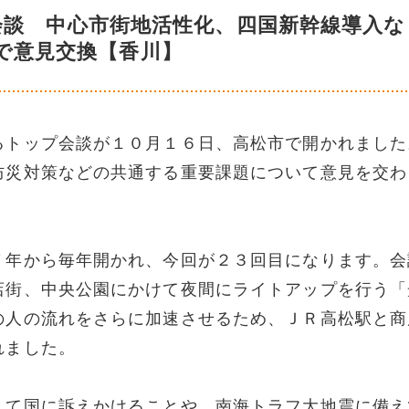
会談 中心市街地活性化、四国新幹線導入な
で意見交換【香川】
るトップ会談が１０月１６日、高松市で開かれました
防災対策などの共通する重要課題について意見を交わ
７年から毎年開かれ、今回が２３回目になります。会
店街、中央公園にかけて夜間にライトアップを行う「
の人の流れをさらに加速させるため、ＪＲ高松駅と商
れました。
して国に訴えかけることや、南海トラフ大地震に備え