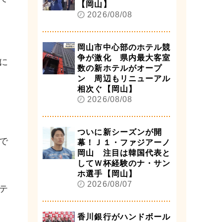
【岡山】
2026/08/08
岡山市中心部のホテル競
争が激化 県内最大客室
に
数の新ホテルがオープ
ン 周辺もリニューアル
相次ぐ【岡山】
2026/08/08
ついに新シーズンが開
で
幕！Ｊ１・ファジアーノ
岡山 注目は韓国代表と
してＷ杯経験のナ・サン
ホ選手【岡山】
2026/08/07
テ
香川銀行がハンドボール