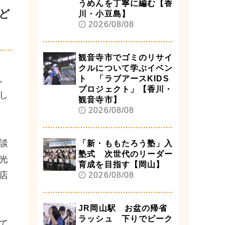
うめんを丁寧に編む【香
ど
川・小豆島】
2026/08/08
観音寺市でゴミのリサイ
クルについて学ぶイベン
。
ト 「ラブアースKIDS
プロジェクト」【香川・
し
観音寺市】
2026/08/08
談
「新・ももたろう塾」入
塾式 次世代のリーダー
光
育成を目指す【岡山】
店
2026/08/08
JR岡山駅 お盆の帰省
ラッシュ 下りでピーク
て