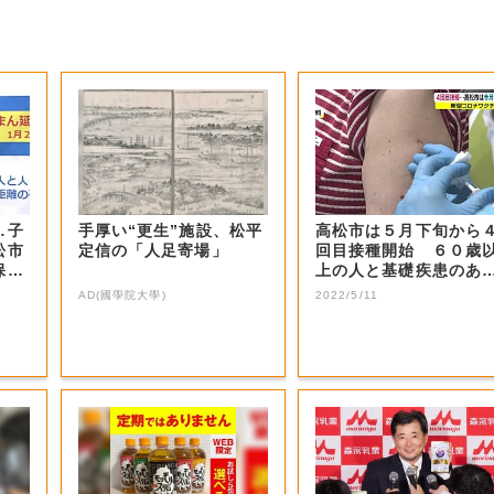
…子
手厚い“更生”施設、松平
高松市は５月下旬から
松市
定信の「人足寄場」
回目接種開始 ６０歳
保育
上の人と基礎疾患のあ
人が対象【香川...
AD(國學院大學)
2022/5/11