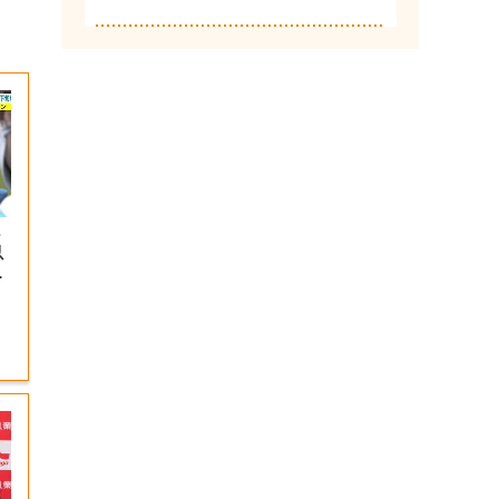
４
以
る