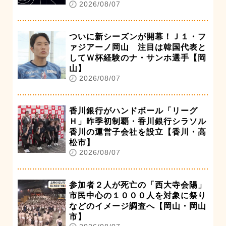
2026/08/07
ついに新シーズンが開幕！Ｊ１・フ
ァジアーノ岡山 注目は韓国代表と
してＷ杯経験のナ・サンホ選手【岡
山】
2026/08/07
香川銀行がハンドボール「リーグ
Ｈ」昨季初制覇・香川銀行シラソル
香川の運営子会社を設立【香川・高
松市】
2026/08/07
参加者２人が死亡の「西大寺会陽」
市民中心の１０００人を対象に祭り
などのイメージ調査へ【岡山・岡山
市】