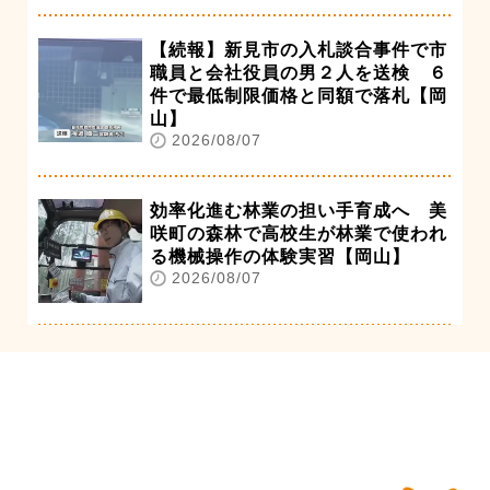
【続報】新見市の入札談合事件で市
職員と会社役員の男２人を送検 ６
件で最低制限価格と同額で落札【岡
山】
2026/08/07
効率化進む林業の担い手育成へ 美
咲町の森林で高校生が林業で使われ
る機械操作の体験実習【岡山】
2026/08/07