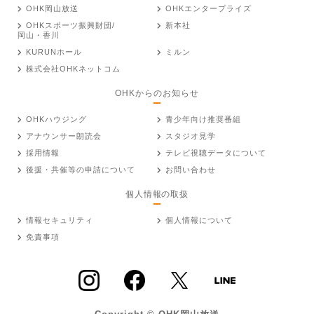
OHK岡山放送
OHKエンタープライズ
OHKスポーツ振興財団/
新本社
岡山・香川
KURUNホール
ミルン
株式会社OHKネットコム
OHKからのお知らせ
OHKハウジング
青少年向け推奨番組
アナウンサー朗読会
スタジオ見学
採用情報
テレビ視聴データについて
後援・共催等の申請について
お問い合わせ
個人情報の取扱
情報セキュリティ
個人情報について
免責事項