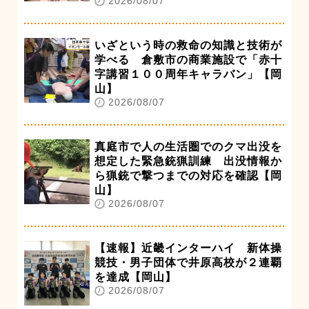
2026/08/07
いざという時の救命の知識と技術が
学べる 倉敷市の商業施設で「赤十
字講習１００周年キャラバン」【岡
山】
2026/08/07
真庭市で人の生活圏でのクマ出没を
想定した緊急銃猟訓練 出没情報か
ら猟銃で撃つまでの対応を確認【岡
山】
2026/08/07
【速報】近畿インターハイ 新体操
競技・男子団体で井原高校が２連覇
を達成【岡山】
2026/08/07