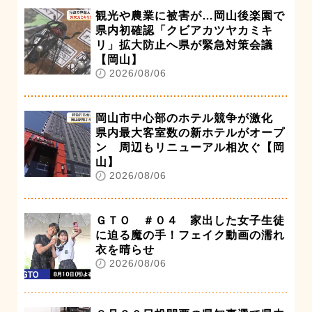
観光や農業に被害が…岡山後楽園で
県内初確認「クビアカツヤカミキ
リ」拡大防止へ県が緊急対策会議
【岡山】
2026/08/06
岡山市中心部のホテル競争が激化
県内最大客室数の新ホテルがオープ
ン 周辺もリニューアル相次ぐ【岡
山】
2026/08/06
ＧＴＯ ＃０４ 家出した女子生徒
に迫る魔の手！フェイク動画の濡れ
衣を晴らせ
2026/08/06