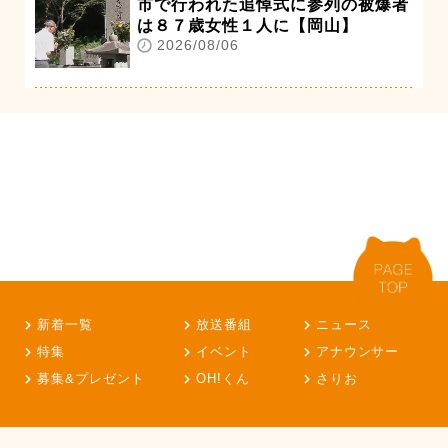
市で行われた追悼式に参列の被爆者
は８７歳女性１人に【岡山】
2026/08/06
新着一覧
放送番組
ニュース
特集
イベント
アナウンサー
募集&プレゼント
OH!くん
さりお