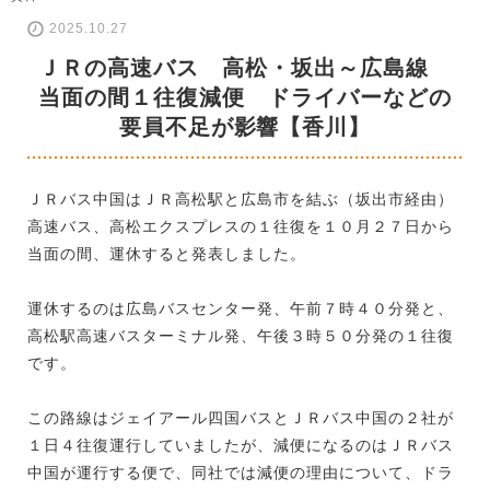
2025.10.27
ＪＲの高速バス 高松・坂出～広島線
当面の間１往復減便 ドライバーなどの
要員不足が影響【香川】
ＪＲバス中国はＪＲ高松駅と広島市を結ぶ（坂出市経由）
高速バス、高松エクスプレスの１往復を１０月２７日から
当面の間、運休すると発表しました。
運休するのは広島バスセンター発、午前７時４０分発と、
高松駅高速バスターミナル発、午後３時５０分発の１往復
です。
この路線はジェイアール四国バスとＪＲバス中国の２社が
１日４往復運行していましたが、減便になるのはＪＲバス
中国が運行する便で、同社では減便の理由について、ドラ