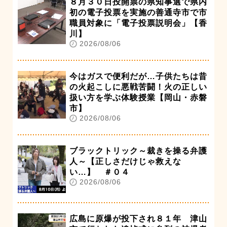
８月３０日投開票の県知事選で県内
初の電子投票を実施の善通寺市で市
職員対象に「電子投票説明会」【香
川】
2026/08/06
今はガスで便利だが…子供たちは昔
の火起こしに悪戦苦闘！火の正しい
扱い方を学ぶ体験授業【岡山・赤磐
市】
2026/08/06
ブラックトリック～裁きを操る弁護
人～【正しさだけじゃ救えな
い…】 ＃０４
2026/08/06
広島に原爆が投下され８１年 津山