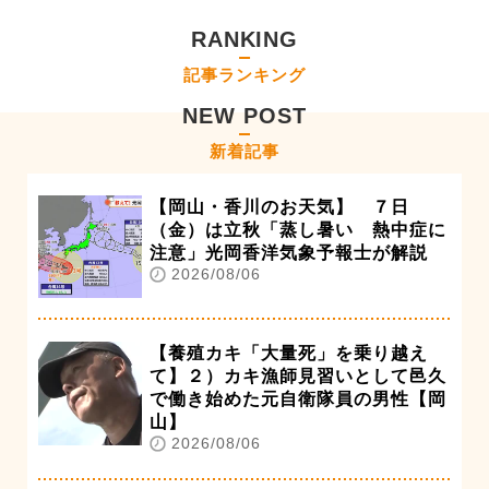
RANKING
記事ランキング
NEW POST
新着記事
【岡山・香川のお天気】 ７日
（金）は立秋「蒸し暑い 熱中症に
注意」光岡香洋気象予報士が解説
2026/08/06
【養殖カキ「大量死」を乗り越え
て】２）カキ漁師見習いとして邑久
で働き始めた元自衛隊員の男性【岡
山】
2026/08/06