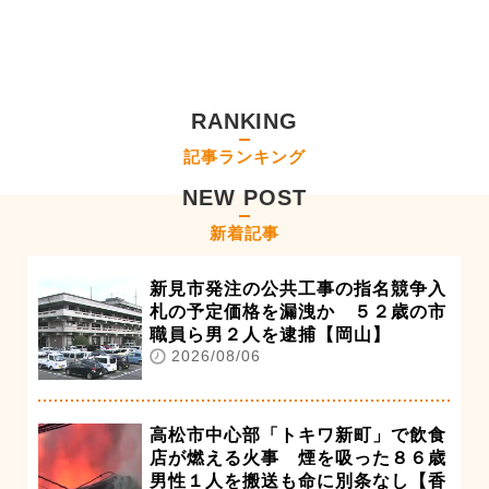
RANKING
記事ランキング
NEW POST
新着記事
新見市発注の公共工事の指名競争入
札の予定価格を漏洩か ５２歳の市
職員ら男２人を逮捕【岡山】
2026/08/06
高松市中心部「トキワ新町」で飲食
店が燃える火事 煙を吸った８６歳
男性１人を搬送も命に別条なし【香