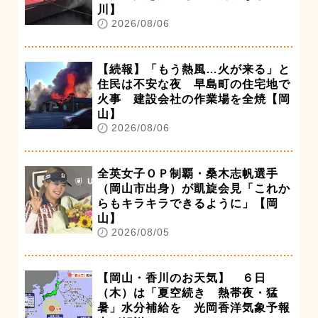
川】
2026/08/06
【続報】「もう熱風…火が来る」と
住民は不安な夜 早島町の住宅地で
火事 建設会社の作業場を全焼【岡
山】
2026/08/06
全英女子ＯＰ制覇・桑木志帆選手
（岡山市出身）が凱旋会見「これか
らもキラキラできるように」【岡
山】
2026/08/05
【岡山・香川のお天気】 ６日
（木）は「夏空続き 熱帯夜・猛
暑」水分補給を 光岡香洋気象予報