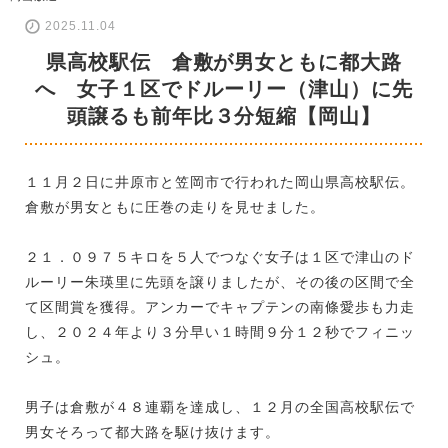
2025.11.04
県高校駅伝 倉敷が男女ともに都大路
へ 女子１区でドルーリー（津山）に先
頭譲るも前年比３分短縮【岡山】
１１月２日に井原市と笠岡市で行われた岡山県高校駅伝。
倉敷が男女ともに圧巻の走りを見せました。
２１．０９７５キロを５人でつなぐ女子は１区で津山のド
ルーリー朱瑛里に先頭を譲りましたが、その後の区間で全
て区間賞を獲得。アンカーでキャプテンの南條愛歩も力走
し、２０２４年より３分早い１時間９分１２秒でフィニッ
シュ。
男子は倉敷が４８連覇を達成し、１２月の全国高校駅伝で
男女そろって都大路を駆け抜けます。