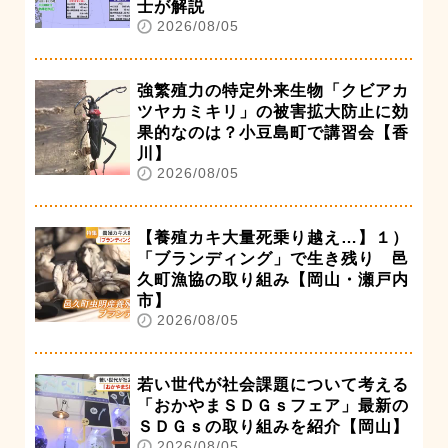
士が解説
2026/08/05
強繁殖力の特定外来生物「クビアカ
ツヤカミキリ」の被害拡大防止に効
果的なのは？小豆島町で講習会【香
川】
2026/08/05
【養殖カキ大量死乗り越え…】１）
「ブランディング」で生き残り 邑
久町漁協の取り組み【岡山・瀬戸内
市】
2026/08/05
若い世代が社会課題について考える
「おかやまＳＤＧｓフェア」最新の
ＳＤＧｓの取り組みを紹介【岡山】
2026/08/05