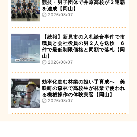
競技・男子団体で井原高校が２連覇
を達成【岡山】
2026/08/07
【続報】新見市の入札談合事件で市
職員と会社役員の男２人を送検 ６
件で最低制限価格と同額で落札【岡
山】
2026/08/07
効率化進む林業の担い手育成へ 美
咲町の森林で高校生が林業で使われ
る機械操作の体験実習【岡山】
2026/08/07