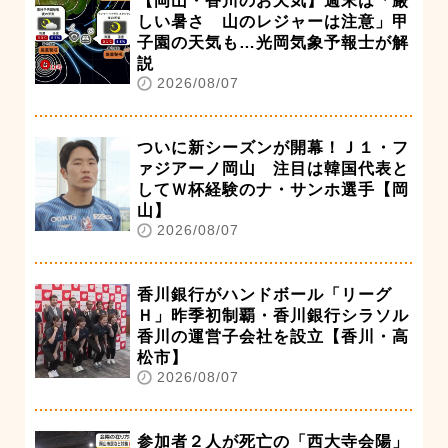
【岡山・香川のお天気】週末は「厳
しい暑さ 山のレジャーは注意」甲
子園の天気も…光岡気象予報士が解
説
2026/08/07
ついに新シーズンが開幕！Ｊ１・フ
ァジアーノ岡山 注目は韓国代表と
してＷ杯経験のナ・サンホ選手【岡
山】
2026/08/07
香川銀行がハンドボール「リーグ
Ｈ」昨季初制覇・香川銀行シラソル
香川の運営子会社を設立【香川・高
松市】
2026/08/07
参加者２人が死亡の「西大寺会陽」