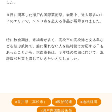
した。
９日に閉幕した瀬戸内国際芸術祭。会期中、過去最多の１
７のエリアで、２５０点を超える作品が展示されました。
特に秋会期は、来場者が多く、高松市の高松港と女木島な
どを結ぶ航路で、船に乗れない人を臨時便で対応する日も
あったことから、大西市長は、３年後の次回に向けて、混
雑緩和対策を講じていきたいと話しました。
香川県（高松市）
政治関連
地域経済
瀬戸内国際芸術祭