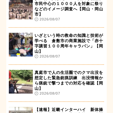
市民中心の１０００人を対象に祭り
などのイメージ調査へ【岡山・岡山
市】
2026/08/07
いざという時の救命の知識と技術が
学べる 倉敷市の商業施設で「赤十
字講習１００周年キャラバン」【岡
山】
2026/08/07
真庭市で人の生活圏でのクマ出没を
想定した緊急銃猟訓練 出没情報か
ら猟銃で撃つまでの対応を確認【岡
山】
2026/08/07
【速報】近畿インターハイ 新体操