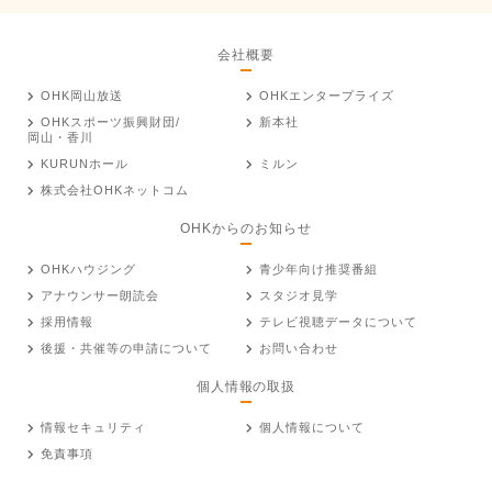
会社概要
OHK岡山放送
OHKエンタープライズ
OHKスポーツ振興財団/
新本社
岡山・香川
KURUNホール
ミルン
株式会社OHKネットコム
OHKからのお知らせ
OHKハウジング
青少年向け推奨番組
アナウンサー朗読会
スタジオ見学
採用情報
テレビ視聴データについて
後援・共催等の申請について
お問い合わせ
個人情報の取扱
情報セキュリティ
個人情報について
免責事項