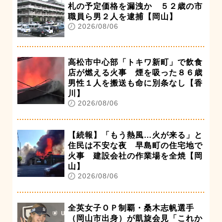
札の予定価格を漏洩か ５２歳の市
職員ら男２人を逮捕【岡山】
2026/08/06
高松市中心部「トキワ新町」で飲食
店が燃える火事 煙を吸った８６歳
男性１人を搬送も命に別条なし【香
川】
2026/08/06
【続報】「もう熱風…火が来る」と
住民は不安な夜 早島町の住宅地で
火事 建設会社の作業場を全焼【岡
山】
2026/08/06
全英女子ＯＰ制覇・桑木志帆選手
（岡山市出身）が凱旋会見「これか