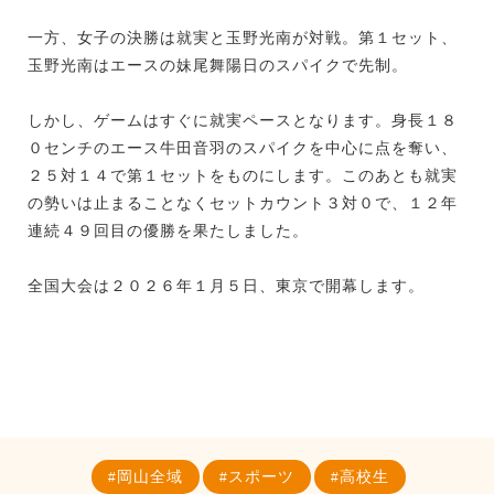
一方、女子の決勝は就実と玉野光南が対戦。第１セット、
玉野光南はエースの妹尾舞陽日のスパイクで先制。
しかし、ゲームはすぐに就実ペースとなります。身長１８
０センチのエース牛田音羽のスパイクを中心に点を奪い、
２５対１４で第１セットをものにします。このあとも就実
の勢いは止まることなくセットカウント３対０で、１２年
連続４９回目の優勝を果たしました。
全国大会は２０２６年１月５日、東京で開幕します。
岡山全域
スポーツ
高校生