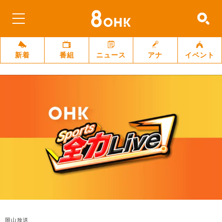
新着
番組
ニュース
アナ
イベント
岡山放送