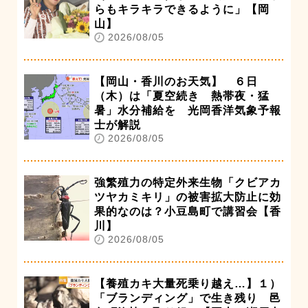
らもキラキラできるように」【岡
山】
2026/08/05
【岡山・香川のお天気】 ６日
（木）は「夏空続き 熱帯夜・猛
暑」水分補給を 光岡香洋気象予報
士が解説
2026/08/05
強繁殖力の特定外来生物「クビアカ
ツヤカミキリ」の被害拡大防止に効
果的なのは？小豆島町で講習会【香
川】
2026/08/05
【養殖カキ大量死乗り越え…】１）
「ブランディング」で生き残り 邑