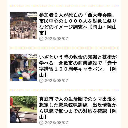
参加者２人が死亡の「西大寺会陽」
市民中心の１０００人を対象に祭り
などのイメージ調査へ【岡山・岡山
市】
2026/08/07
いざという時の救命の知識と技術が
学べる 倉敷市の商業施設で「赤十
字講習１００周年キャラバン」【岡
山】
2026/08/07
真庭市で人の生活圏でのクマ出没を
想定した緊急銃猟訓練 出没情報か
ら猟銃で撃つまでの対応を確認【岡
山】
2026/08/07