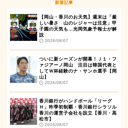
新着記事
【岡山・香川のお天気】週末は「厳
しい暑さ 山のレジャーは注意」甲
子園の天気も…光岡気象予報士が解
説
2026/08/07
ついに新シーズンが開幕！Ｊ１・フ
ァジアーノ岡山 注目は韓国代表と
してＷ杯経験のナ・サンホ選手【岡
山】
2026/08/07
香川銀行がハンドボール「リーグ
Ｈ」昨季初制覇・香川銀行シラソル
香川の運営子会社を設立【香川・高
松市】
2026/08/07