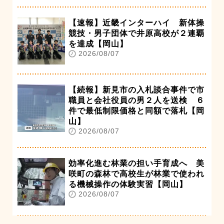
【速報】近畿インターハイ 新体操
競技・男子団体で井原高校が２連覇
を達成【岡山】
2026/08/07
【続報】新見市の入札談合事件で市
職員と会社役員の男２人を送検 ６
件で最低制限価格と同額で落札【岡
山】
2026/08/07
効率化進む林業の担い手育成へ 美
咲町の森林で高校生が林業で使われ
る機械操作の体験実習【岡山】
2026/08/07