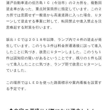
瀬戸自動車道の伯方島ＩＣ（今治市）の２カ所を、複数回
逆走車があった、重点対策箇所に指定しています。この２
カ所では意図せず一般道から高速道路に入った場合、Ｕタ
ーンして逆走する事案に対して、転回禁止や進入禁止を注
意喚起する対策を行います。
坂出ＩＣでは２０１８年以降、ランプ内で４件の逆走が発
生しています。このうち３件は料金所通過後に誤って進入
したことに気づき、故意にＵターンしました。このうち１
件は認知症の疑いがあるということです。残りの１件も誤
って進入したことに気づき、ランプ部で故意にＵターンし
ていました。
この場所ではＬＥＤを使った路面標示や案内看板を設置す
る予定です。