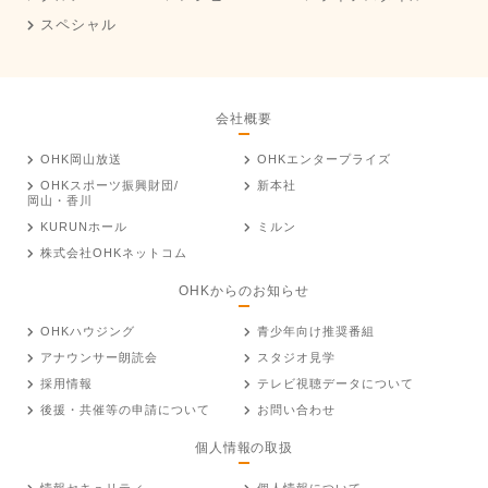
スペシャル
会社概要
OHK岡山放送
OHKエンタープライズ
OHKスポーツ振興財団/
新本社
岡山・香川
KURUNホール
ミルン
株式会社OHKネットコム
OHKからのお知らせ
OHKハウジング
青少年向け推奨番組
アナウンサー朗読会
スタジオ見学
採用情報
テレビ視聴データについて
後援・共催等の申請について
お問い合わせ
個人情報の取扱
情報セキュリティ
個人情報について