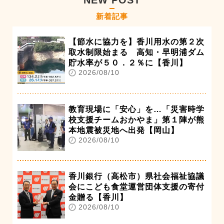
NEW POST
新着記事
【節水に協力を】香川用水の第２次
取水制限始まる 高知・早明浦ダム
貯水率が５０．２％に【香川】
2026/08/10
教育現場に「安心」を…「災害時学
校支援チームおかやま」第１陣が熊
本地震被災地へ出発【岡山】
2026/08/10
香川銀行（高松市）県社会福祉協議
会にこども食堂運営団体支援の寄付
金贈る【香川】
2026/08/10