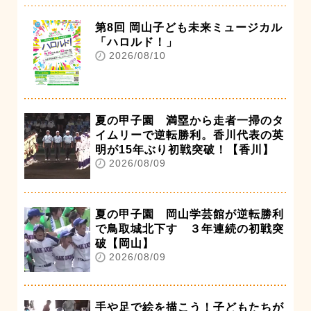
第8回 岡山子ども未来ミュージカル
「ハロルド！」
2026/08/10
夏の甲子園 満塁から走者一掃のタ
イムリーで逆転勝利。香川代表の英
明が15年ぶり初戦突破！【香川】
2026/08/09
夏の甲子園 岡山学芸館が逆転勝利
で鳥取城北下す ３年連続の初戦突
破【岡山】
2026/08/09
手や足で絵を描こう！子どもたちが