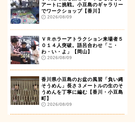
アートに挑戦。小豆島のギャラリー
でワークショップ【香川】
2026/08/09
ＶＲホラーアトラクション来場者５
０１４人突破。語呂合わせ「こ・
わ・い・よ」【岡山】
2026/08/09
香川県小豆島のお盆の風習「負い縄
そうめん」長さ３メートルの生のそ
うめんを丁寧に編む【香川・小豆島
町】
2026/08/09