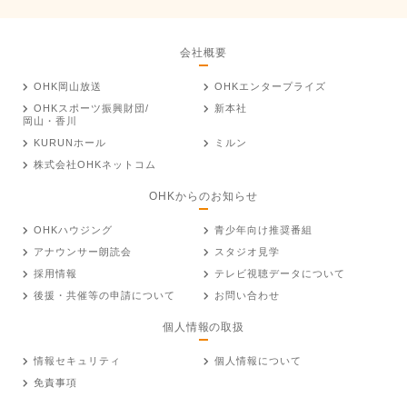
会社概要
OHK岡山放送
OHKエンタープライズ
OHKスポーツ振興財団/
新本社
岡山・香川
KURUNホール
ミルン
株式会社OHKネットコム
OHKからのお知らせ
OHKハウジング
青少年向け推奨番組
アナウンサー朗読会
スタジオ見学
採用情報
テレビ視聴データについて
後援・共催等の申請について
お問い合わせ
個人情報の取扱
情報セキュリティ
個人情報について
免責事項