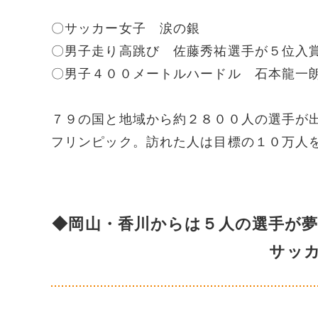
〇サッカー女子 涙の銀
〇男子走り高跳び 佐藤秀祐選手が５位入
〇男子４００メートルハードル 石本龍一
７９の国と地域から約２８００人の選手が
フリンピック。訪れた人は目標の１０万人
◆岡山・香川からは５人の選手が
サッ