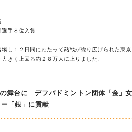
賞
朗選手８位入賞
出場し１２日間にわたって熱戦が繰り広げられた東京
を大きく上回る約２８万人に上りました。
夢の舞台に デフバドミントン団体「金」
カー「銀」に貢献