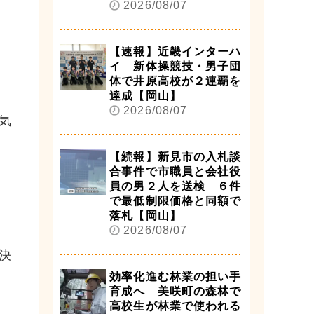
2026/08/07
【速報】近畿インターハ
イ 新体操競技・男子団
体で井原高校が２連覇を
達成【岡山】
2026/08/07
気
【続報】新見市の入札談
合事件で市職員と会社役
員の男２人を送検 ６件
で最低制限価格と同額で
落札【岡山】
2026/08/07
決
効率化進む林業の担い手
育成へ 美咲町の森林で
高校生が林業で使われる