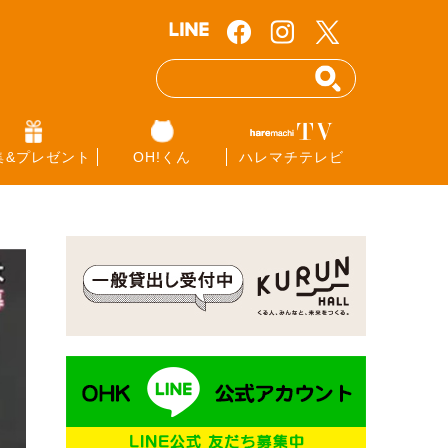
集&プレゼント
OH!くん
ハレマチテレビ