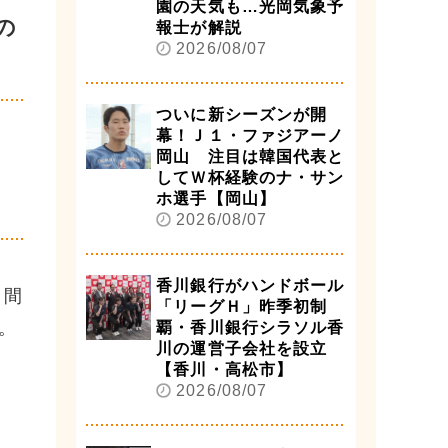
園の天気も…光岡気象予
の
報士が解説
2026/08/07
ついに新シーズンが開
幕！Ｊ１・ファジアーノ
岡山 注目は韓国代表と
してＷ杯経験のナ・サン
ホ選手【岡山】
2026/08/07
香川銀行がハンドボール
日間
「リーグＨ」昨季初制
。
覇・香川銀行シラソル香
川の運営子会社を設立
【香川・高松市】
2026/08/07