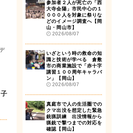
参加者２人が死亡の「西
大寺会陽」市民中心の１
０００人を対象に祭りな
どのイメージ調査へ【岡
山・岡山市】
2026/08/07
デ
いざという時の救命の知
識と技術が学べる 倉敷
市の商業施設で「赤十字
講習１００周年キャラバ
ン」【岡山】
2026/08/07
女子
真庭市で人の生活圏での
クマ出没を想定した緊急
銃猟訓練 出没情報から
猟銃で撃つまでの対応を
確認【岡山】