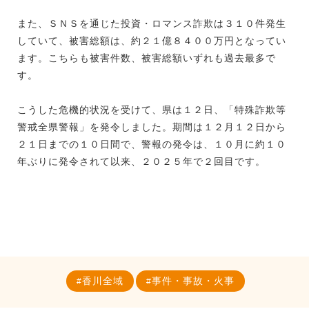
また、ＳＮＳを通じた投資・ロマンス詐欺は３１０件発生
していて、被害総額は、約２１億８４００万円となってい
ます。こちらも被害件数、被害総額いずれも過去最多で
す。
こうした危機的状況を受けて、県は１２日、「特殊詐欺等
警戒全県警報」を発令しました。期間は１２月１２日から
２１日までの１０日間で、警報の発令は、１０月に約１０
年ぶりに発令されて以来、２０２５年で２回目です。
香川全域
事件・事故・火事