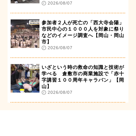
2026/08/07
参加者２人が死亡の「西大寺会陽」
市民中心の１０００人を対象に祭り
などのイメージ調査へ【岡山・岡山
市】
2026/08/07
いざという時の救命の知識と技術が
学べる 倉敷市の商業施設で「赤十
字講習１００周年キャラバン」【岡
山】
2026/08/07