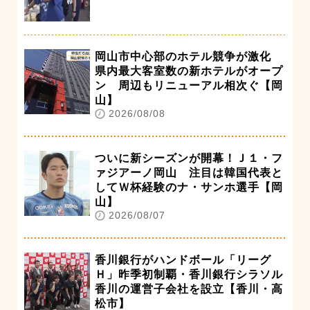
岡山市中心部のホテル競争が激化
県内最大客室数の新ホテルがオープ
ン 周辺もリニューアル相次ぐ【岡
山】
2026/08/08
ついに新シーズンが開幕！Ｊ１・フ
ァジアーノ岡山 注目は韓国代表と
してＷ杯経験のナ・サンホ選手【岡
山】
2026/08/07
香川銀行がハンドボール「リーグ
Ｈ」昨季初制覇・香川銀行シラソル
香川の運営子会社を設立【香川・高
松市】