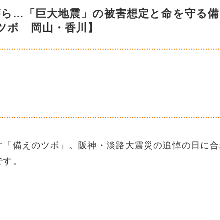
がら…「巨大地震」の被害想定と命を守る備
ツボ 岡山・香川】
す「備えのツボ」。阪神・淡路大震災の追悼の日に合
です。