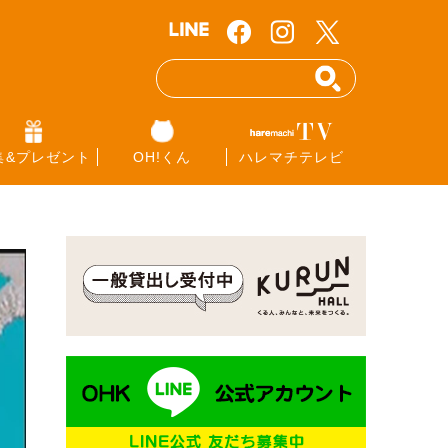
集&プレゼント
OH!くん
ハレマチテレビ