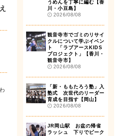
うめんを丁寧に編む【香
え
川・小豆島】
2026/08/08
観音寺市でゴミのリサイ
クルについて学ぶイベン
ト 「ラブアースKIDS
プロジェクト」【香川・
観音寺市】
2026/08/08
「新・ももたろう塾」入
わ
塾式 次世代のリーダー
育成を目指す【岡山】
2026/08/08
JR岡山駅 お盆の帰省
ラッシュ 下りでピーク