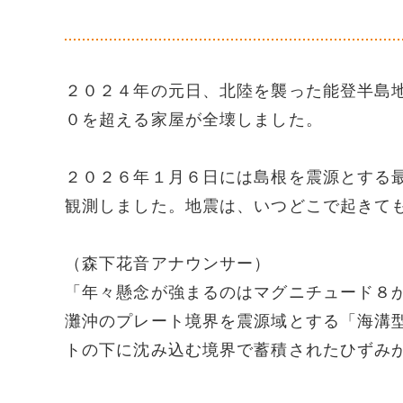
２０２４年の元日、北陸を襲った能登半島
０を超える家屋が全壊しました。
２０２６年１月６日には島根を震源とする
観測しました。地震は、いつどこで起きて
（森下花音アナウンサー）
「年々懸念が強まるのはマグニチュード８
灘沖のプレート境界を震源域とする「海溝
トの下に沈み込む境界で蓄積されたひずみ