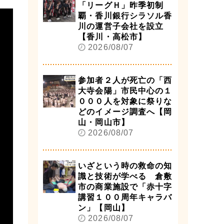
「リーグＨ」昨季初制
覇・香川銀行シラソル香
川の運営子会社を設立
【香川・高松市】
2026/08/07
参加者２人が死亡の「西
大寺会陽」市民中心の１
０００人を対象に祭りな
どのイメージ調査へ【岡
山・岡山市】
2026/08/07
いざという時の救命の知
識と技術が学べる 倉敷
市の商業施設で「赤十字
講習１００周年キャラバ
ン」【岡山】
2026/08/07