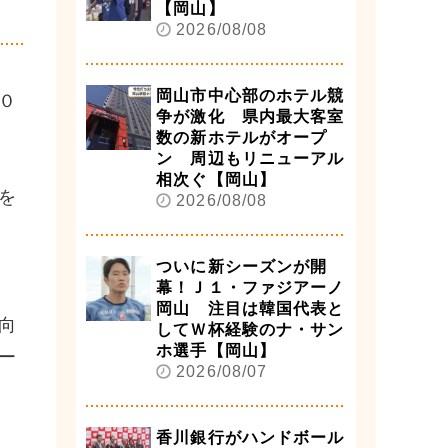
【岡山】
2026/08/08
岡山市中心部のホテル競
０
争が激化 県内最大客室
数の新ホテルがオープ
ン 周辺もリニューアル
相次ぐ【岡山】
を
2026/08/08
ついに新シーズンが開
幕！Ｊ１・ファジアーノ
岡山 注目は韓国代表と
向
してＷ杯経験のナ・サン
ホ選手【岡山】
ー
2026/08/07
香川銀行がハンドボール