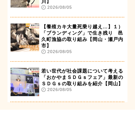
川】
2026/08/05
【養殖カキ大量死乗り越え…】１）
「ブランディング」で生き残り 邑
久町漁協の取り組み【岡山・瀬戸内
市】
2026/08/05
若い世代が社会課題について考える
「おかやまＳＤＧｓフェア」最新の
ＳＤＧｓの取り組みを紹介【岡山】
2026/08/05