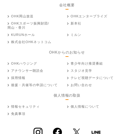
会社概要
OHK岡山放送
OHKエンタープライズ
OHKスポーツ振興財団/
新本社
岡山・香川
KURUNホール
ミルン
株式会社OHKネットコム
OHKからのお知らせ
OHKハウジング
青少年向け推奨番組
アナウンサー朗読会
スタジオ見学
採用情報
テレビ視聴データについて
後援・共催等の申請について
お問い合わせ
個人情報の取扱
情報セキュリティ
個人情報について
免責事項