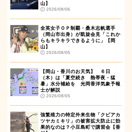
山】
2026/08/06
全英女子ＯＰ制覇・桑木志帆選手
（岡山市出身）が凱旋会見「これか
らもキラキラできるように」【岡
山】
2026/08/05
【岡山・香川のお天気】 ６日
（木）は「夏空続き 熱帯夜・猛
暑」水分補給を 光岡香洋気象予報
士が解説
2026/08/05
強繁殖力の特定外来生物「クビアカ
ツヤカミキリ」の被害拡大防止に効
果的なのは？小豆島町で講習会【香