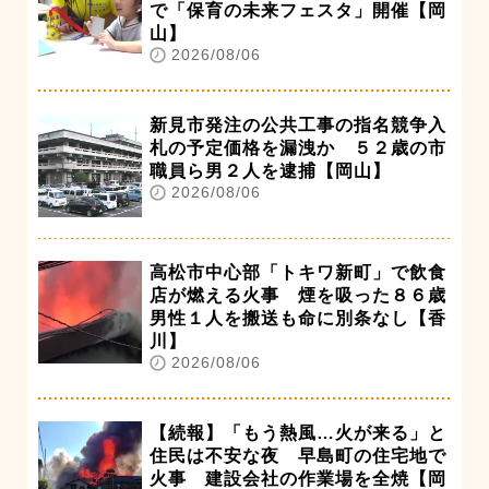
で「保育の未来フェスタ」開催【岡
山】
2026/08/06
新見市発注の公共工事の指名競争入
札の予定価格を漏洩か ５２歳の市
職員ら男２人を逮捕【岡山】
2026/08/06
高松市中心部「トキワ新町」で飲食
店が燃える火事 煙を吸った８６歳
男性１人を搬送も命に別条なし【香
川】
2026/08/06
【続報】「もう熱風…火が来る」と
住民は不安な夜 早島町の住宅地で
火事 建設会社の作業場を全焼【岡