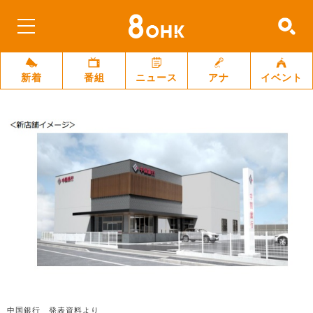
新着
番組
ニュース
アナ
イベント
中国銀行 発表資料より