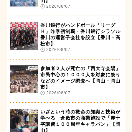
山】
2026/08/07
香川銀行がハンドボール「リーグ
Ｈ」昨季初制覇・香川銀行シラソル
香川の運営子会社を設立【香川・高
松市】
2026/08/07
参加者２人が死亡の「西大寺会陽」
市民中心の１０００人を対象に祭り
などのイメージ調査へ【岡山・岡山
市】
2026/08/07
いざという時の救命の知識と技術が
学べる 倉敷市の商業施設で「赤十
字講習１００周年キャラバン」【岡
山】