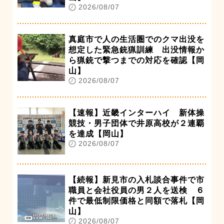
2026/08/07
真庭市で人の生活圏でのクマ出没を
想定した緊急銃猟訓練 出没情報か
ら猟銃で撃つまでの対応を確認【岡
山】
2026/08/07
【速報】近畿インターハイ 新体操
競技・男子団体で井原高校が２連覇
を達成【岡山】
2026/08/07
【続報】新見市の入札談合事件で市
職員と会社役員の男２人を送検 ６
件で最低制限価格と同額で落札【岡
山】
2026/08/07