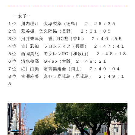
ー女子ー
１位 川内理江 大塚製薬（徳島） ２：２６：３５
２位 萩谷楓 佐久陸協（長野） ２：３１：０５
３位 河井奈津美 香川RC遊（香川） ２：４０：５５
４位 古川彩加 フロンティア（兵庫） ２：４７：４１
５位 西岡真紀 モクレンRC（和歌山） ２：４８：１８
６位 清水穂高 GRlab（大阪）２：４８：２１
７位 細川由美 肩背楽走会（岡山） ２：４９：０４
８位 古瀬麻美 京セラ鹿児島（鹿児島） ２：４９：１
８