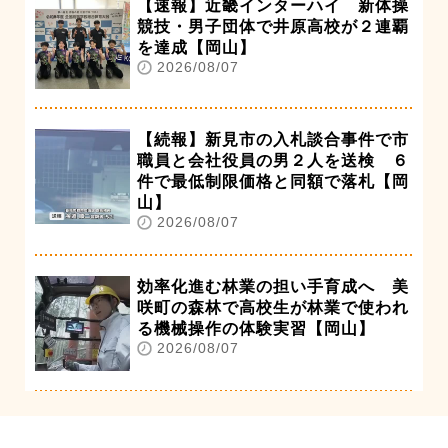
【速報】近畿インターハイ 新体操
競技・男子団体で井原高校が２連覇
を達成【岡山】
2026/08/07
【続報】新見市の入札談合事件で市
職員と会社役員の男２人を送検 ６
件で最低制限価格と同額で落札【岡
山】
2026/08/07
効率化進む林業の担い手育成へ 美
咲町の森林で高校生が林業で使われ
る機械操作の体験実習【岡山】
2026/08/07