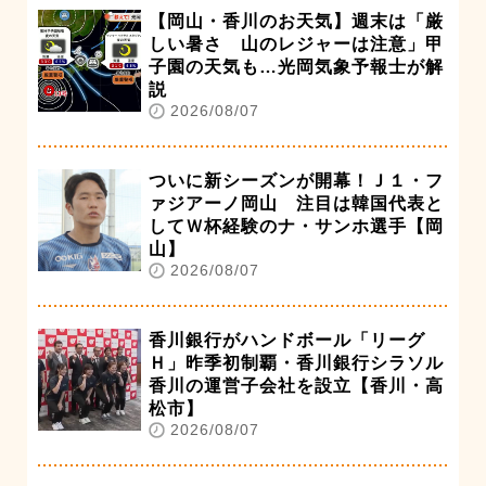
【岡山・香川のお天気】週末は「厳
しい暑さ 山のレジャーは注意」甲
子園の天気も…光岡気象予報士が解
説
2026/08/07
ついに新シーズンが開幕！Ｊ１・フ
ァジアーノ岡山 注目は韓国代表と
してＷ杯経験のナ・サンホ選手【岡
山】
2026/08/07
香川銀行がハンドボール「リーグ
Ｈ」昨季初制覇・香川銀行シラソル
香川の運営子会社を設立【香川・高
松市】
2026/08/07