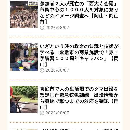
参加者２人が死亡の「西大寺会陽」
市民中心の１０００人を対象に祭り
などのイメージ調査へ【岡山・岡山
市】
2026/08/07
いざという時の救命の知識と技術が
学べる 倉敷市の商業施設で「赤十
字講習１００周年キャラバン」【岡
山】
2026/08/07
真庭市で人の生活圏でのクマ出没を
想定した緊急銃猟訓練 出没情報か
ら猟銃で撃つまでの対応を確認【岡
山】
2026/08/07