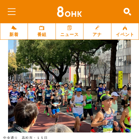
新着
番組
ニュース
アナ
イベント
中央通り 高松市・１５日