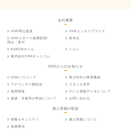
会社概要
OHK岡山放送
OHKエンタープライズ
OHKスポーツ振興財団/
新本社
岡山・香川
KURUNホール
ミルン
株式会社OHKネットコム
OHKからのお知らせ
OHKハウジング
青少年向け推奨番組
アナウンサー朗読会
スタジオ見学
採用情報
テレビ視聴データについて
後援・共催等の申請について
お問い合わせ
個人情報の取扱
情報セキュリティ
個人情報について
免責事項