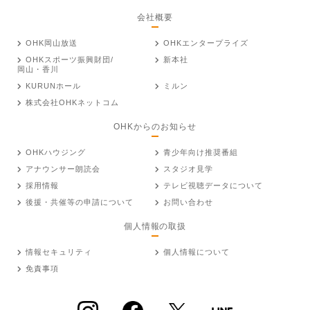
会社概要
OHK岡山放送
OHKエンタープライズ
OHKスポーツ振興財団/
新本社
岡山・香川
KURUNホール
ミルン
株式会社OHKネットコム
OHKからのお知らせ
OHKハウジング
青少年向け推奨番組
アナウンサー朗読会
スタジオ見学
採用情報
テレビ視聴データについて
後援・共催等の申請について
お問い合わせ
個人情報の取扱
情報セキュリティ
個人情報について
免責事項