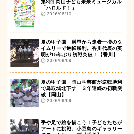
第8回 岡山子ども未来ミュージカル
「ハロルド！」
2026/08/10
夏の甲子園 満塁から走者一掃のタ
イムリーで逆転勝利。香川代表の英
明が15年ぶり初戦突破！【香川】
2026/08/09
夏の甲子園 岡山学芸館が逆転勝利
で鳥取城北下す ３年連続の初戦突
破【岡山】
2026/08/09
手や足で絵を描こう！子どもたちが
アートに挑戦。小豆島のギャラリー