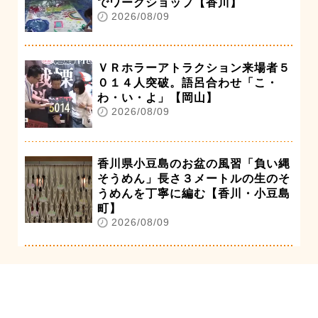
でワークショップ【香川】
2026/08/09
ＶＲホラーアトラクション来場者５
０１４人突破。語呂合わせ「こ・
わ・い・よ」【岡山】
2026/08/09
香川県小豆島のお盆の風習「負い縄
そうめん」長さ３メートルの生のそ
うめんを丁寧に編む【香川・小豆島
町】
2026/08/09