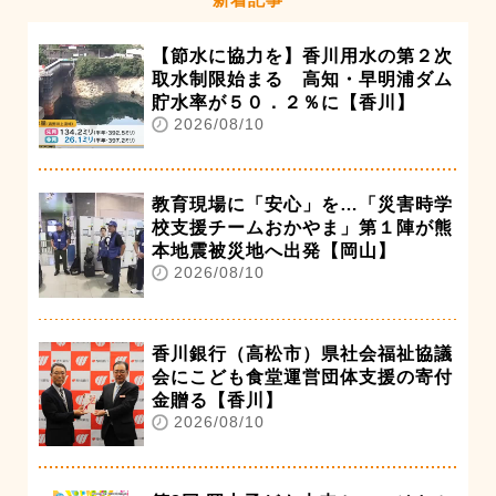
【節水に協力を】香川用水の第２次
取水制限始まる 高知・早明浦ダム
貯水率が５０．２％に【香川】
2026/08/10
教育現場に「安心」を…「災害時学
校支援チームおかやま」第１陣が熊
本地震被災地へ出発【岡山】
2026/08/10
香川銀行（高松市）県社会福祉協議
会にこども食堂運営団体支援の寄付
金贈る【香川】
2026/08/10