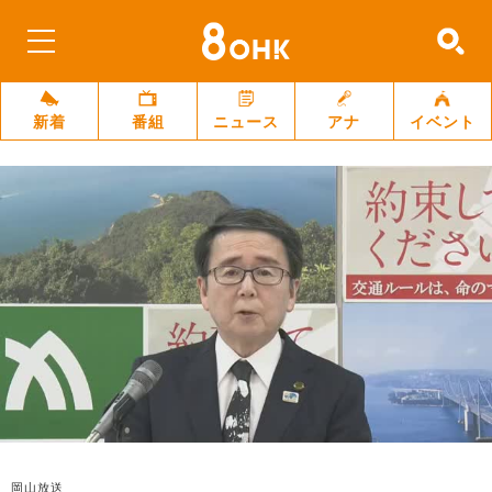
新着
番組
ニュース
アナ
イベント
岡山放送