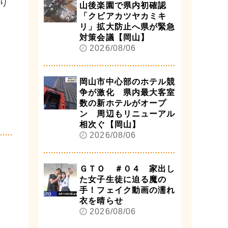
り
山後楽園で県内初確認
「クビアカツヤカミキ
リ」拡大防止へ県が緊急
対策会議【岡山】
2026/08/06
岡山市中心部のホテル競
争が激化 県内最大客室
数の新ホテルがオープ
ン 周辺もリニューアル
相次ぐ【岡山】
2026/08/06
ＧＴＯ ＃０４ 家出し
た女子生徒に迫る魔の
手！フェイク動画の濡れ
衣を晴らせ
2026/08/06