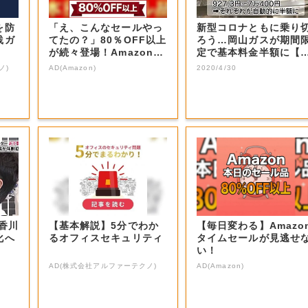
を防
「え、こんなセールやっ
新型コロナともに乗り
践ガ
てたの？」80％OFF以上
ろう…岡山ガスが期間
が続々登場！Amazonの
定で基本料金半額に【
本気が...
山・岡山市】
ノ)
AD(Amazon)
2020/4/30
香川
【基本解説】5分でわか
【毎日変わる】Amazo
化へ
るオフィスセキュリティ
タイムセールが見逃せ
い！
AD(株式会社アルファーテクノ)
AD(Amazon)