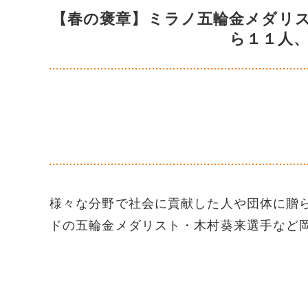
【春の褒章】ミラノ五輪金メダリ
ら１１人
様々な分野で社会に貢献した人や団体に贈
ドの五輪金メダリスト・木村葵来選手など