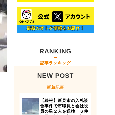
RANKING
記事ランキング
NEW POST
新着記事
【続報】新見市の入札談
合事件で市職員と会社役
員の男２人を送検 ６件