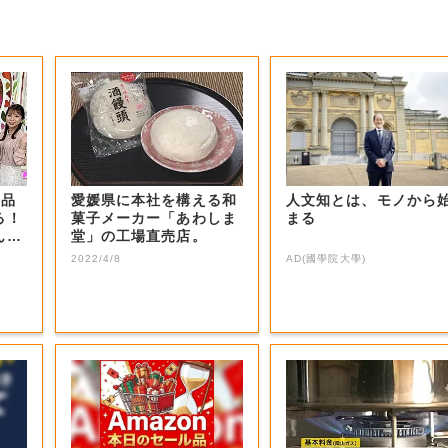
商品
愛媛県に本社を構える和
人文知とは、モノから
る！
菓子メーカー「あわしま
まる
ん？
堂」の工場直売店。
2022/4/8
AD(國學院大學)