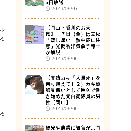
6日放送
2026/08/07
【岡山・香川のお天
ル
気】 ７日（金）は立秋
る
「蒸し暑い 熱中症に注
意」光岡香洋気象予報士
が解説
2026/08/06
【養殖カキ「大量死」を
乗り越えて】２）カキ漁
師見習いとして邑久で働
き始めた元自衛隊員の男
性【岡山】
2026/08/06
る
観光や農業に被害が…岡