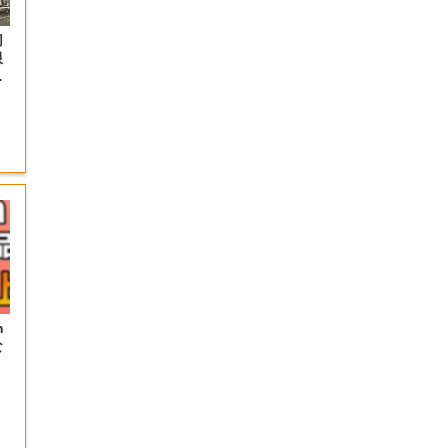
切
限
岡
n
な