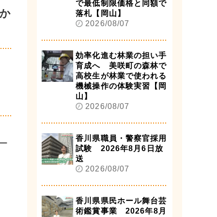
で最低制限価格と同額で
か
落札【岡山】
2026/08/07
効率化進む林業の担い手
育成へ 美咲町の森林で
高校生が林業で使われる
機械操作の体験実習【岡
山】
2026/08/07
香川県職員・警察官採用
ー
試験 2026年8月6日放
送
2026/08/07
香川県県民ホール舞台芸
術鑑賞事業 2026年8月