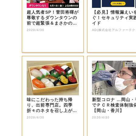
超人気者SP！菅田将暉が
【必見】情報漏えい
尊敬するダウンタウンの
ぐ！セキュリティ実
前で超緊張＆まさかの大
イド
号泣！思いを...
2020/4/30
AD(株式会社アルファーテク
味にこだわった持ち帰
新型コロナ …岡山・
り、出前専門店。四季
でＰＣＲ検査体制強
折々のネタを召し上が
【岡山・香川】
れ。
2020/4/30
2020/4/30