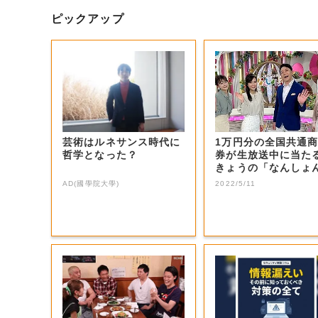
ピックアップ
芸術はルネサンス時代に
1万円分の全国共通
哲学となった？
券が生放送中に当た
きょうの「なんしょ
生電話クイズ」...
AD(國學院大學)
2022/5/11