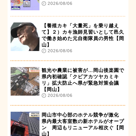
2026/08/06
【養殖カキ「大量死」を乗り越え
て】２）カキ漁師見習いとして邑久
で働き始めた元自衛隊員の男性【岡
山】
2026/08/06
観光や農業に被害が…岡山後楽園で
県内初確認「クビアカツヤカミキ
リ」拡大防止へ県が緊急対策会議
【岡山】
2026/08/06
岡山市中心部のホテル競争が激化
県内最大客室数の新ホテルがオープ
ン 周辺もリニューアル相次ぐ【岡
山】