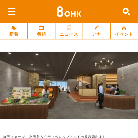
新着
番組
ニュース
アナ
イベント
施設イメージ 小田急ＳＣディベロップメントの発表資料より