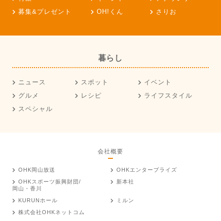
募集&プレゼント
OH!くん
さりお
暮らし
ニュース
スポット
イベント
グルメ
レシピ
ライフスタイル
スペシャル
会社概要
OHK岡山放送
OHKエンタープライズ
OHKスポーツ振興財団/
新本社
岡山・香川
KURUNホール
ミルン
株式会社OHKネットコム