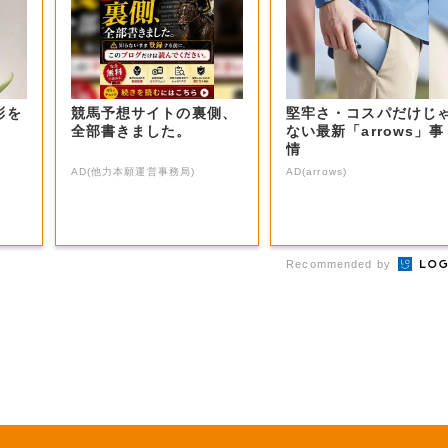
彩を
競馬予想サイトの裏側、
堅牢さ・コスパだけじ
全部書きました。
ない最新「arrows」事
情
AD(他力本願運営事務局)
AD(arrows)
Recommended by