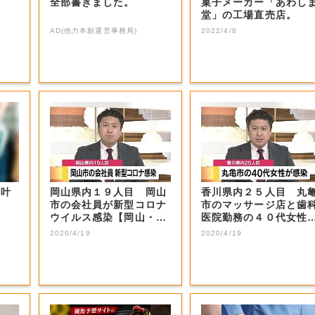
全部書きました。
菓子メーカー「あわし
堂」の工場直売店。
AD(他力本願運営事務局)
2022/4/8
を叶
岡山県内１９人目 岡山
香川県内２５人目 丸
市の会社員が新型コロナ
市のマッサージ店と歯
ウイルス感染【岡山・岡
医院勤務の４０代女性
山市】
新型コロナ感染...
2020/4/19
2020/4/19