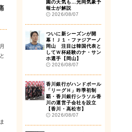
園の天気も…光岡気象予
痛
報士が解説
2026/08/07
ついに新シーズンが開
幕！Ｊ１・ファジアーノ
月
岡山 注目は韓国代表と
してＷ杯経験のナ・サン
と
ホ選手【岡山】
2026/08/07
香川銀行がハンドボール
「リーグＨ」昨季初制
覇・香川銀行シラソル香
川の運営子会社を設立
【香川・高松市】
2026/08/07
ま