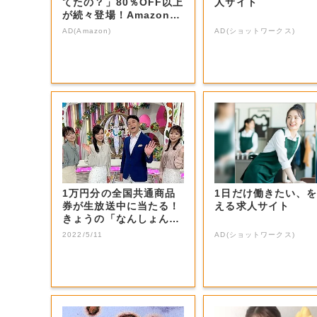
てたの？」80％OFF以上
人サイト
が続々登場！Amazonの
本気が...
AD(Amazon)
AD(ショットワークス)
1万円分の全国共通商品
1日だけ働きたい、
券が生放送中に当たる！
える求人サイト
きょうの「なんしょん？
生電話クイズ」...
2022/5/11
AD(ショットワークス)