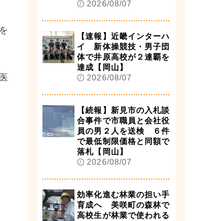
2026/08/07
を
【速報】近畿インターハ
イ 新体操競技・男子団
体で井原高校が２連覇を
達成【岡山】
医
2026/08/07
【続報】新見市の入札談
合事件で市職員と会社役
員の男２人を送検 ６件
で最低制限価格と同額で
落札【岡山】
2026/08/07
効率化進む林業の担い手
育成へ 美咲町の森林で
高校生が林業で使われる