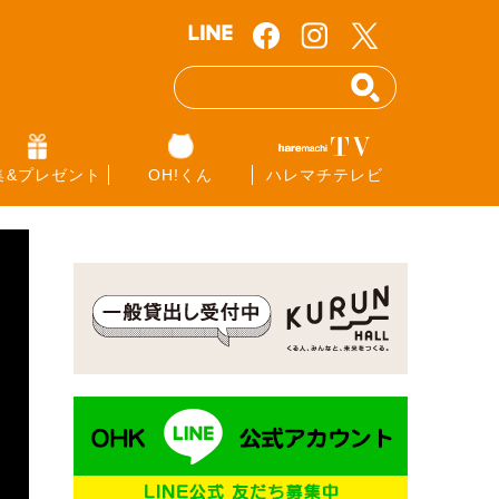
集&プレゼント
OH!くん
ハレマチテレビ