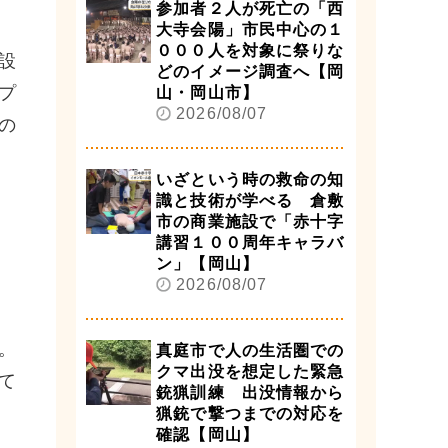
参加者２人が死亡の「西
大寺会陽」市民中心の１
０００人を対象に祭りな
設
どのイメージ調査へ【岡
プ
山・岡山市】
2026/08/07
の
いざという時の救命の知
識と技術が学べる 倉敷
市の商業施設で「赤十字
講習１００周年キャラバ
ン」【岡山】
2026/08/07
。
真庭市で人の生活圏での
クマ出没を想定した緊急
て
銃猟訓練 出没情報から
猟銃で撃つまでの対応を
確認【岡山】