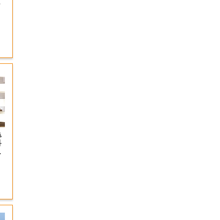
ま
亀
科
が