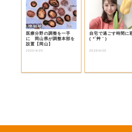
医療分野の調整を一手
自宅で過ごす時間に
に 岡山県が調整本部を
( *´艸｀)
設置【岡山】
2020/4/20
2020/4/20