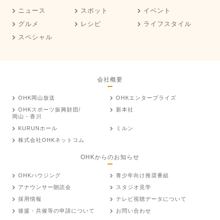
ニュース
スポット
イベント
グルメ
レシピ
ライフスタイル
スペシャル
会社概要
OHK岡山放送
OHKエンタープライズ
OHKスポーツ振興財団/
新本社
岡山・香川
KURUNホール
ミルン
株式会社OHKネットコム
OHKからのお知らせ
OHKハウジング
青少年向け推奨番組
アナウンサー朗読会
スタジオ見学
採用情報
テレビ視聴データについて
後援・共催等の申請について
お問い合わせ