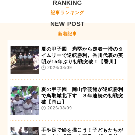
RANKING
記事ランキング
NEW POST
新着記事
夏の甲子園 満塁から走者一掃のタ
イムリーで逆転勝利。香川代表の英
明が15年ぶり初戦突破！【香川】
2026/08/09
夏の甲子園 岡山学芸館が逆転勝利
で鳥取城北下す ３年連続の初戦突
破【岡山】
2026/08/09
手や足で絵を描こう！子どもたちが