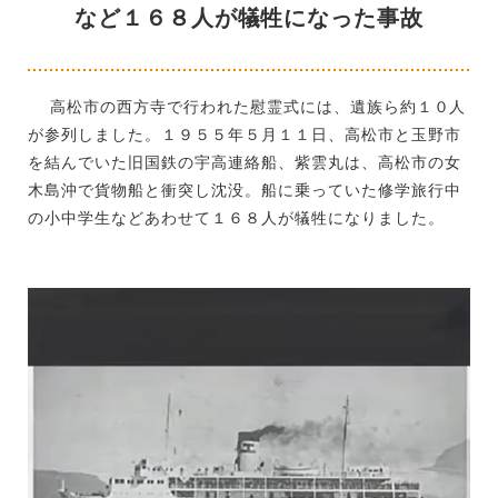
など１６８人が犠牲になった事故
高松市の西方寺で行われた慰霊式には、遺族ら約１０人
が参列しました。１９５５年５月１１日、高松市と玉野市
を結んでいた旧国鉄の宇高連絡船、紫雲丸は、高松市の女
木島沖で貨物船と衝突し沈没。船に乗っていた修学旅行中
の小中学生などあわせて１６８人が犠牲になりました。