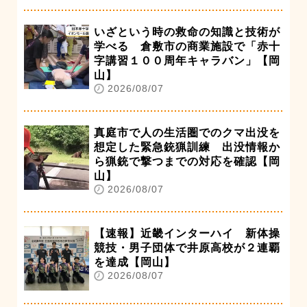
いざという時の救命の知識と技術が
学べる 倉敷市の商業施設で「赤十
字講習１００周年キャラバン」【岡
山】
2026/08/07
真庭市で人の生活圏でのクマ出没を
想定した緊急銃猟訓練 出没情報か
ら猟銃で撃つまでの対応を確認【岡
山】
2026/08/07
【速報】近畿インターハイ 新体操
競技・男子団体で井原高校が２連覇
を達成【岡山】
2026/08/07