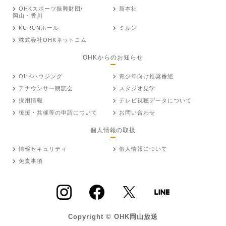
OHKスポーツ振興財団/
新本社
岡山・香川
KURUNホール
ミルン
株式会社OHKネットコム
OHKからのお知らせ
OHKハウジング
青少年向け推奨番組
アナウンサー朗読会
スタジオ見学
採用情報
テレビ視聴データについて
後援・共催等の申請について
お問い合わせ
個人情報の取扱
情報セキュリティ
個人情報について
免責事項
Copyright © OHK岡山放送