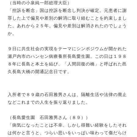
（当時の小泉純一郎総理大臣）
「控訴を断念」国は控訴を断念し判決が確定。元患者に謝
罪した上で偏見や差別の解消に取り組むことを約束しまし
た。あれから２５年。偏見や差別は解消されたのでしょう
か。
９日に共生社会の実現をテーマにシンポジウムが開かれた
瀬戸内市のハンセン病療養所長島愛生園。この日は１９８
８年に長島と本土を結び、「人間回復の橋」と呼ばれた邑
久長島大橋の開通記念日です。
入所者で８９歳の石田雅男さんは、隔離生活や法律の廃止
などこれまでの人生を振り返りました。
（長島愛生園 石田雅男さん（８９））
「病気になったことは不幸、しかし得難い経験をしたそれ
は何かと言うと、つらい思いをいっぱい味わって傷だらけ