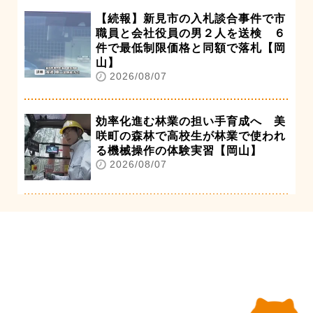
【続報】新見市の入札談合事件で市
職員と会社役員の男２人を送検 ６
件で最低制限価格と同額で落札【岡
山】
2026/08/07
効率化進む林業の担い手育成へ 美
咲町の森林で高校生が林業で使われ
る機械操作の体験実習【岡山】
2026/08/07