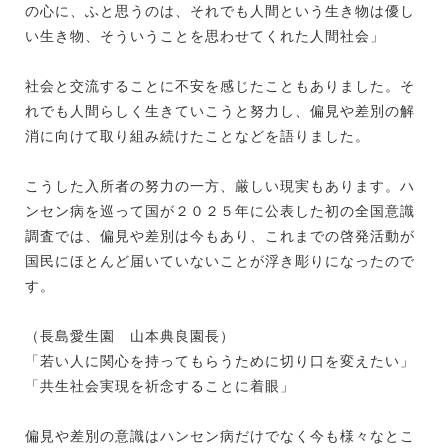
の心に、ふと思うのは、それでも人間という生き物は優し
い生き物、そういうことを思わせてくれた人間社会」
社会と交流することに不安を感じたこともありました。そ
れでも人間らしく生きていこうと努力し、偏見や差別の解
消に向けて取り組み続けたことなどを語りました。
こうした入所者の努力の一方、厳しい現実もあります。ハ
ンセン病を巡って国が２０２５年に公表した初の全国意識
調査では、偏見や差別は今もあり、これまでの啓発活動が
国民にほとんど届いていないことが浮き彫りになったので
す。
（長島愛生園 山本典良園長）
「若い人に関心を持ってもらうために切り口を変えたい」
「共生社会実現を祈念することに着眼」
偏見や差別の意識はハンセン病だけでなく今も様々なとこ