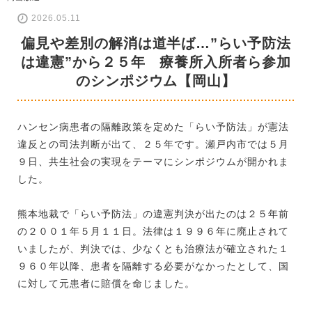
2026.05.11
偏見や差別の解消は道半ば…”らい予防法
は違憲”から２５年 療養所入所者ら参加
のシンポジウム【岡山】
ハンセン病患者の隔離政策を定めた「らい予防法」が憲法
違反との司法判断が出て、２５年です。瀬戸内市では５月
９日、共生社会の実現をテーマにシンポジウムが開かれま
した。
熊本地裁で「らい予防法」の違憲判決が出たのは２５年前
の２００１年５月１１日。法律は１９９６年に廃止されて
いましたが、判決では、少なくとも治療法が確立された１
９６０年以降、患者を隔離する必要がなかったとして、国
に対して元患者に賠償を命じました。