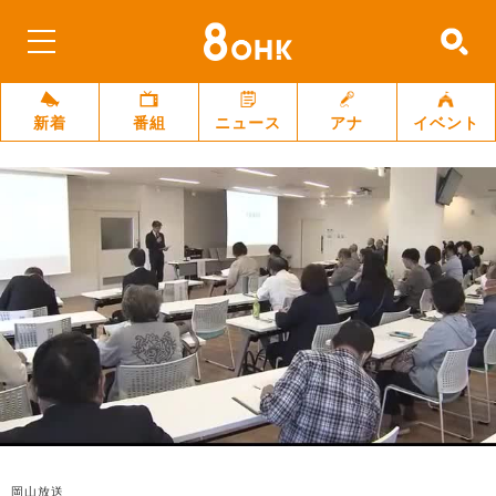
新着
番組
ニュース
アナ
イベント
岡山放送