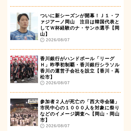
ついに新シーズンが開幕！Ｊ１・フ
ァジアーノ岡山 注目は韓国代表と
してＷ杯経験のナ・サンホ選手【岡
山】
2026/08/07
香川銀行がハンドボール「リーグ
Ｈ」昨季初制覇・香川銀行シラソル
香川の運営子会社を設立【香川・高
松市】
2026/08/07
参加者２人が死亡の「西大寺会陽」
市民中心の１０００人を対象に祭り
などのイメージ調査へ【岡山・岡山
市】
2026/08/07