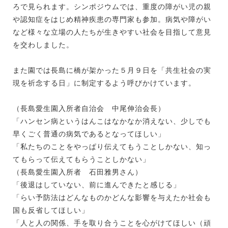
ろで見られます。シンポジウムでは、重度の障がい児の親
や認知症をはじめ精神疾患の専門家も参加。病気や障がい
など様々な立場の人たちが生きやすい社会を目指して意見
を交わしました。
また園では長島に橋が架かった５月９日を「共生社会の実
現を祈念する日」に制定するよう呼びかけています。
（長島愛生園入所者自治会 中尾伸治会長）
「ハンセン病というはんこはなかなか消えない、少しでも
早くごく普通の病気であるとなってほしい」
「私たちのことをやっぱり伝えてもうことしかない、知っ
てもらって伝えてもらうことしかない」
（長島愛生園入所者 石田雅男さん）
「後退はしていない、前に進んできたと感じる」
「らい予防法はどんなものかどんな影響を与えたか社会も
国も反省してほしい」
「人と人の関係、手を取り合うことを心がけてほしい（頑