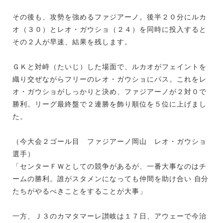
その後も、攻勢を強めるファジアーノ。後半２０分にルカ
オ（３０）とレオ・ガウショ（２４）を同時に投入すると
その２人が早速、結果を残します。
ＧＫと対峙（たいじ）した場面で、ルカオがフェイントを
織り交ぜながらフリーのレオ・ガウショにパス。これをレ
オ・ガウショがしっかりと決め、ファジアーノが２対０で
勝利。リーグ最終盤で２連勝を飾り順位を５位に上げまし
た。
（今大会２ゴール目 ファジアーノ岡山 レオ・ガウショ
選手）
「センターＦＷとしての競争があるが、一番大事なのはチ
ームの勝利。誰がスタメンになっても仲間を助け合い 自分
たちがやるべきことをすることが大事」
一方、Ｊ３のカマタマーレ讃岐は１７日、アウェーで今治