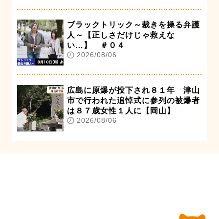
ブラックトリック～裁きを操る弁護
人～【正しさだけじゃ救えな
い…】 ＃０４
2026/08/06
広島に原爆が投下され８１年 津山
市で行われた追悼式に参列の被爆者
は８７歳女性１人に【岡山】
2026/08/06