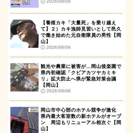
2026/08/06
【養殖カキ「大量死」を乗り越え
て】２）カキ漁師見習いとして邑久
で働き始めた元自衛隊員の男性【岡
山】
2026/08/06
観光や農業に被害が…岡山後楽園で
県内初確認「クビアカツヤカミキ
リ」拡大防止へ県が緊急対策会議
【岡山】
2026/08/06
岡山市中心部のホテル競争が激化
県内最大客室数の新ホテルがオープ
ン 周辺もリニューアル相次ぐ【岡
山】