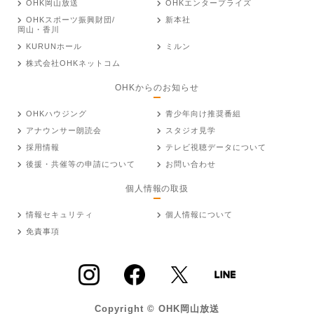
OHK岡山放送
OHKエンタープライズ
OHKスポーツ振興財団/
新本社
岡山・香川
KURUNホール
ミルン
株式会社OHKネットコム
OHKからのお知らせ
OHKハウジング
青少年向け推奨番組
アナウンサー朗読会
スタジオ見学
採用情報
テレビ視聴データについて
後援・共催等の申請について
お問い合わせ
個人情報の取扱
情報セキュリティ
個人情報について
免責事項
Copyright © OHK岡山放送