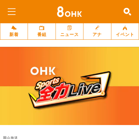
新着
番組
ニュース
アナ
イベント
岡山放送