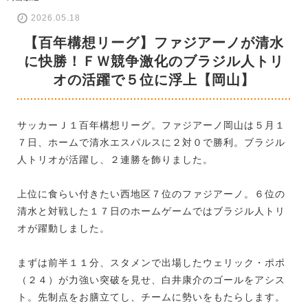
2026.05.18
【百年構想リーグ】ファジアーノが清水
に快勝！ＦＷ競争激化のブラジル人トリ
オの活躍で５位に浮上【岡山】
サッカーＪ１百年構想リーグ。ファジアーノ岡山は５月１
７日、ホームで清水エスパルスに２対０で勝利。ブラジル
人トリオが活躍し、２連勝を飾りました。
上位に食らい付きたい西地区７位のファジアーノ。６位の
清水と対戦した１７日のホームゲームではブラジル人トリ
オが躍動しました。
まずは前半１１分、スタメンで出場したウェリック・ポポ
（２４）が力強い突破を見せ、白井康介のゴールをアシス
ト。先制点をお膳立てし、チームに勢いをもたらします。