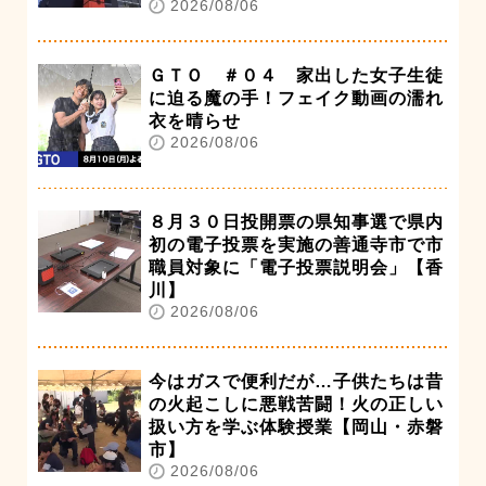
2026/08/06
ＧＴＯ ＃０４ 家出した女子生徒
に迫る魔の手！フェイク動画の濡れ
衣を晴らせ
2026/08/06
８月３０日投開票の県知事選で県内
初の電子投票を実施の善通寺市で市
職員対象に「電子投票説明会」【香
川】
2026/08/06
今はガスで便利だが…子供たちは昔
の火起こしに悪戦苦闘！火の正しい
扱い方を学ぶ体験授業【岡山・赤磐
市】
2026/08/06