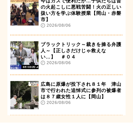
今はガスで便利だが…子供たちは昔
の火起こしに悪戦苦闘！火の正しい
扱い方を学ぶ体験授業【岡山・赤磐
市】
2026/08/06
ブラックトリック～裁きを操る弁護
人～【正しさだけじゃ救えな
い…】 ＃０４
2026/08/06
広島に原爆が投下され８１年 津山
市で行われた追悼式に参列の被爆者
は８７歳女性１人に【岡山】
2026/08/06