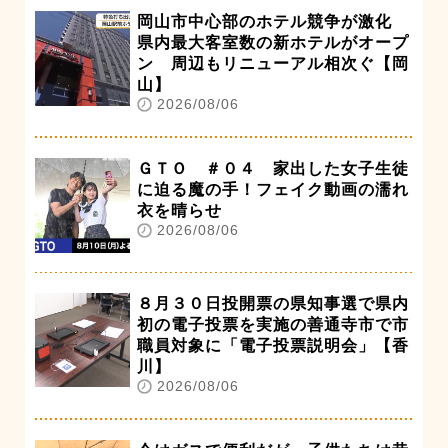
岡山市中心部のホテル競争が激化
県内最大客室数の新ホテルがオープ
ン 周辺もリニューアル相次ぐ【岡
山】
2026/08/06
ＧＴＯ ＃０４ 家出した女子生徒
に迫る魔の手！フェイク動画の濡れ
衣を晴らせ
2026/08/06
８月３０日投開票の県知事選で県内
初の電子投票を実施の善通寺市で市
職員対象に「電子投票説明会」【香
川】
2026/08/06