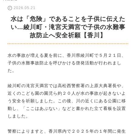
2026.05.21
水は「危険」であることを子供に伝えた
い…綾川町・滝宮天満宮で子供の水難事
故防止へ安全祈願【香川】
水の事故が増える夏を前に、香川県綾川町で５月２１日、
子供の水難事故防止を呼びかける啓発活動が行われまし
た。
綾川町の滝宮天満宮では高松西警察署の上原大典署長や、
近くのこども園の園児ら約２０人が水の事故が起きないよ
う安全を祈願しました。この後、川の近くにある公園に移
動し、「ここはあぶない」などと書かれた立て看板を設置
しました。
警察によりますと、香川県内で２０２５年の１年間に発生