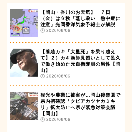
【岡山・香川のお天気】 ７日
（金）は立秋「蒸し暑い 熱中症に
注意」光岡香洋気象予報士が解説
2026/08/06
【養殖カキ「大量死」を乗り越え
て】２）カキ漁師見習いとして邑久
で働き始めた元自衛隊員の男性【岡
山】
2026/08/06
観光や農業に被害が…岡山後楽園で
県内初確認「クビアカツヤカミキ
リ」拡大防止へ県が緊急対策会議
【岡山】
2026/08/06