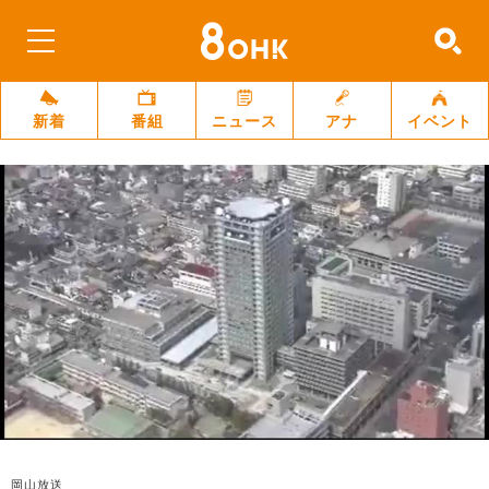
新着
番組
ニュース
アナ
イベント
岡山放送