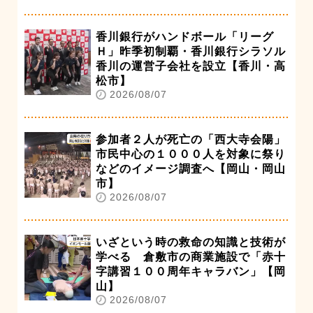
香川銀行がハンドボール「リーグ
Ｈ」昨季初制覇・香川銀行シラソル
香川の運営子会社を設立【香川・高
松市】
2026/08/07
参加者２人が死亡の「西大寺会陽」
市民中心の１０００人を対象に祭り
などのイメージ調査へ【岡山・岡山
市】
2026/08/07
いざという時の救命の知識と技術が
学べる 倉敷市の商業施設で「赤十
字講習１００周年キャラバン」【岡
山】
2026/08/07