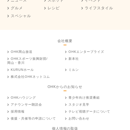
ニュース
スポット
イベント
グルメ
レシピ
ライフスタイル
スペシャル
会社概要
OHK岡山放送
OHKエンタープライズ
OHKスポーツ振興財団/
新本社
岡山・香川
KURUNホール
ミルン
株式会社OHKネットコム
OHKからのお知らせ
OHKハウジング
青少年向け推奨番組
アナウンサー朗読会
スタジオ見学
採用情報
テレビ視聴データについて
後援・共催等の申請について
お問い合わせ
個人情報の取扱