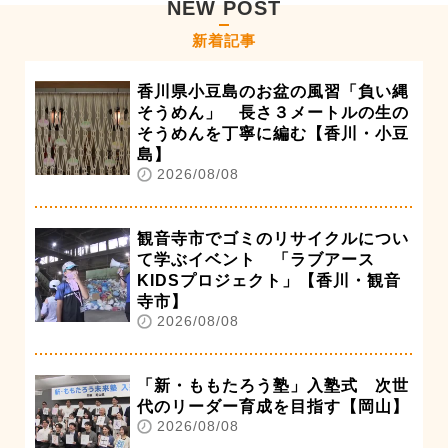
NEW POST
新着記事
香川県小豆島のお盆の風習「負い縄
そうめん」 長さ３メートルの生の
そうめんを丁寧に編む【香川・小豆
島】
2026/08/08
観音寺市でゴミのリサイクルについ
て学ぶイベント 「ラブアース
KIDSプロジェクト」【香川・観音
寺市】
2026/08/08
「新・ももたろう塾」入塾式 次世
代のリーダー育成を目指す【岡山】
2026/08/08