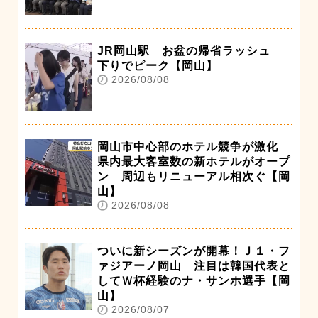
JR岡山駅 お盆の帰省ラッシュ
下りでピーク【岡山】
2026/08/08
岡山市中心部のホテル競争が激化
県内最大客室数の新ホテルがオープ
ン 周辺もリニューアル相次ぐ【岡
山】
2026/08/08
ついに新シーズンが開幕！Ｊ１・フ
ァジアーノ岡山 注目は韓国代表と
してＷ杯経験のナ・サンホ選手【岡
山】
2026/08/07