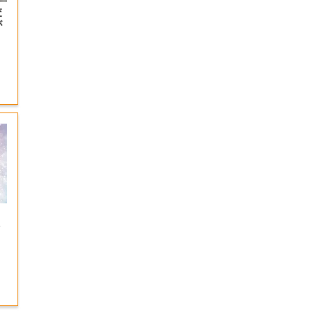
交
が
ト