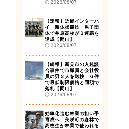
2026/08/07
【速報】近畿インターハ
イ 新体操競技・男子団
体で井原高校が２連覇を
達成【岡山】
2026/08/07
【続報】新見市の入札談
合事件で市職員と会社役
員の男２人を送検 ６件
で最低制限価格と同額で
落札【岡山】
2026/08/07
効率化進む林業の担い手
育成へ 美咲町の森林で
高校生が林業で使われる