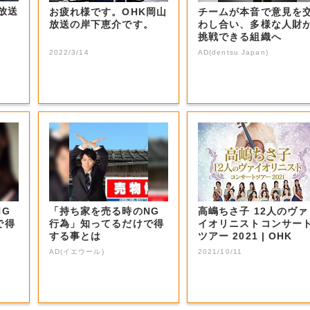
岡山放送
お疲れ様です。OHK岡山
チームが本音で意見を
放送の岸下恵介です。
わし合い、多様な人財
挑戦できる組織へ
2022/3/14
AD(dentsu Japan)
NG
「持ち家を売る時のNG
高嶋ちさ子 12人のヴァ
で得
行為」知ってるだけで得
イオリニストコンサー
する事とは
ツアー 2021 | OHK
AD(イエウール)
2021/10/11