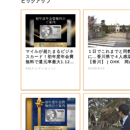
ピックアップ
マイルが超たまるビジネ
１日でこれまでと同
スカード！初年度年会費
に…香川県で４人感
無料で還元率最大1.12
【香川】 | OHK 岡山放
5%
送
AD(クレディセゾン)
2020/4/13