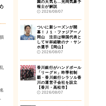
園の天気も…光岡気象予
め
報士が解説
2026/08/07
ついに新シーズンが開
幕！Ｊ１・ファジアーノ
損
岡山 注目は韓国代表と
してＷ杯経験のナ・サン
ホ選手【岡山】
2026/08/07
乱
香川銀行がハンドボール
「リーグＨ」昨季初制
覇・香川銀行シラソル香
川の運営子会社を設立
【香川・高松市】
名
2026/08/07
、