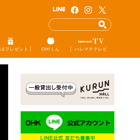
集&プレゼント
OH!くん
ハレマチテレビ