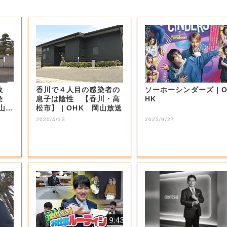
数
香川で４人目の感染者の
ソーホーシンダーズ | O
染
息子は陰性 【香川・高
HK
松市】 | OHK 岡山放送
2020/4/13
2021/9/27