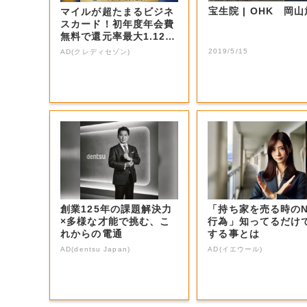
宝生院 | OHK 
マイルが超たまるビジネ
スカード！初年度年会費
無料で還元率最大1.12
5%
2019/5/15
AD(クレディセゾン)
創業125年の課題解決力
「持ち家を売る時の
×多様な才能で挑む、こ
行為」知ってるだけ
れからの電通
する事とは
AD(dentsu Japan)
AD(イエウール)