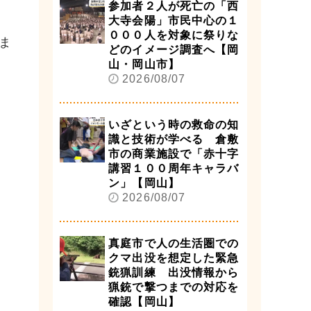
参加者２人が死亡の「西
大寺会陽」市民中心の１
０００人を対象に祭りな
ま
どのイメージ調査へ【岡
山・岡山市】
2026/08/07
いざという時の救命の知
識と技術が学べる 倉敷
市の商業施設で「赤十字
講習１００周年キャラバ
ン」【岡山】
2026/08/07
真庭市で人の生活圏での
クマ出没を想定した緊急
銃猟訓練 出没情報から
猟銃で撃つまでの対応を
確認【岡山】