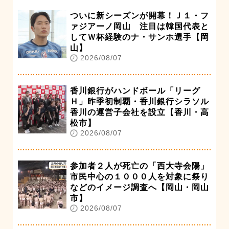
ついに新シーズンが開幕！Ｊ１・フ
ァジアーノ岡山 注目は韓国代表と
してＷ杯経験のナ・サンホ選手【岡
山】
2026/08/07
香川銀行がハンドボール「リーグ
Ｈ」昨季初制覇・香川銀行シラソル
香川の運営子会社を設立【香川・高
松市】
2026/08/07
参加者２人が死亡の「西大寺会陽」
市民中心の１０００人を対象に祭り
などのイメージ調査へ【岡山・岡山
市】
2026/08/07