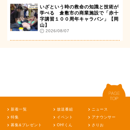
いざという時の救命の知識と技術が
学べる 倉敷市の商業施設で「赤十
字講習１００周年キャラバン」【岡
山】
2026/08/07
新着一覧
放送番組
ニュース
特集
イベント
アナウンサー
募集&プレゼント
OH!くん
さりお